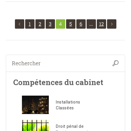
1
2
3
4
5
6
…
12
Compétences du cabinet
Installations
Classées
Droit pénal de