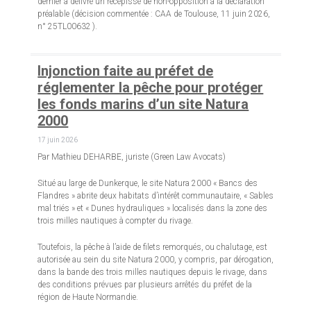
dernier a délivré un récépissé de non-opposition à la déclaration
préalable (décision commentée : CAA de Toulouse, 11 juin 2026,
n° 25TL00632 ).
Injonction faite au préfet de
réglementer la pêche pour protéger
les fonds marins d’un site Natura
2000
17 juin 2026
Par Mathieu DEHARBE, juriste (Green Law Avocats)
Situé au large de Dunkerque, le site Natura 2000 « Bancs des
Flandres » abrite deux habitats d’intérêt communautaire, « Sables
mal triés » et « Dunes hydrauliques » localisés dans la zone des
trois milles nautiques à compter du rivage.
Toutefois, la pêche à l’aide de filets remorqués, ou chalutage, est
autorisée au sein du site Natura 2000, y compris, par dérogation,
dans la bande des trois milles nautiques depuis le rivage, dans
des conditions prévues par plusieurs arrêtés du préfet de la
région de Haute Normandie.