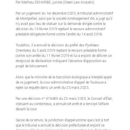
Par Mathieu DEHARBE, juriste (Green Law Avocats)
Par un jugement du 1er décembre 2020, le tribunal administratif
de Montpellier, saisi par la société Aménagement 66, a jugé qu’il
n’y avait pas lieu de statuer sur la demande dirigée contre la
décision du 13 février 2019 rejetant le recours administratif
préalable obligatoire formé contre l’arrêté du 14 août 2018.
Toutefois, il a annulé la décision du préfet des Pyrénées-
Orientales du 5 août 2019 rejetant le recours préalable formé
contre son arrêté du 11 février 2019 et lui a enjoint de délivrer un
récépissé de déclaration indiquant l’absence d’opposition au
projet de lotissement.
Alors que la ministre de la transition écologique a interjeté appel
de ce jugement, la cour administrative d’appel de Toulouse a
rejeté sa requête dans un arrêt du 23 mars 2023.
Par une décision n° 474489 du 25 mars 2025, le Conseil d’État,
statuant au contentieux, a annulé cet arrêt et a renvoyé l’affaire
devant la cour.
Saisie de ce renvoi, la juridiction d’appel estime que c’est à tort
que le tribunal a annulé la décision préfectorale et enjoint ce