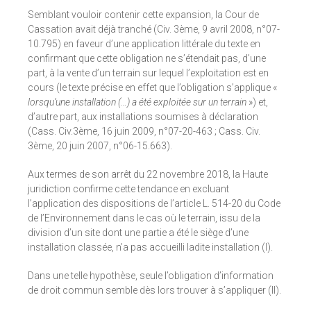
Semblant vouloir contenir cette expansion, la Cour de
Cassation avait déjà tranché (Civ. 3ème, 9 avril 2008, n°07-
10.795) en faveur d’une application littérale du texte en
confirmant que cette obligation ne s’étendait pas, d’une
part, à la vente d’un terrain sur lequel l’exploitation est en
cours (le texte précise en effet que l’obligation s’applique «
lorsqu’une installation (…) a été exploitée sur un terrain
») et,
d’autre part, aux installations soumises à déclaration
(Cass. Civ.3ème, 16 juin 2009, n°07-20-463 ; Cass. Civ.
3ème, 20 juin 2007, n°06-15.663).
Aux termes de son arrêt du 22 novembre 2018, la Haute
juridiction confirme cette tendance en excluant
l’application des dispositions de l’article L. 514-20 du Code
de l’Environnement dans le cas où le terrain, issu de la
division d’un site dont une partie a été le siège d’une
installation classée, n’a pas accueilli ladite installation (I).
Dans une telle hypothèse, seule l’obligation d’information
de droit commun semble dès lors trouver à s’appliquer (II).