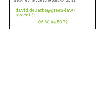
Besoin d’un avocat sur le sujet, contactez :
david.deharbe@green-law-
avocat.fr
06.30.44.50.72