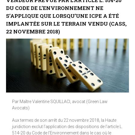
VENDEUR PRÉVUE PAR L’ARTICLE L. 514-20
DU CODE DE L’ENVIRONNEMENT NE
S’APPLIQUE QUE LORSQU’UNE ICPE A ÉTÉ
IMPLANTÉE SUR LE TERRAIN VENDU (CASS,
22 NOVEMBRE 2018)
Par Maître Valentine SQUILLACI, avocat (Green Law
Avocats)
Aux termes de son arrêt du 22 novembre 2018, la Haute
juridiction exclut l’application des dispositions de l’article L.
514-20 du Code de l’Environnement dans le cas où le