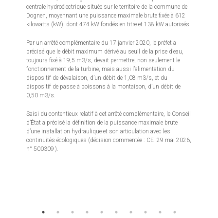
centrale hydroélectrique située sur le territoire de la commune de
Dognen, moyennant une puissance maximale brute fixée à 612
kilowatts (kW), dont 474 kW fondés en titre et 138 kW autorisés.
Par un arrêté complémentaire du 17 janvier 2020, le préfet a
précisé que le débit maximum dérivé au seuil de la prise d’eau,
toujours fixé à 19,5 m3/s, devait permettre, non seulement le
fonctionnement de la turbine, mais aussi l’alimentation du
dispositif de dévalaison, d’un débit de 1,08 m3/s, et du
dispositif de passe à poissons à la montaison, d’un débit de
0,50 m3/s.
Saisi du contentieux relatif à cet arrêté complémentaire, le Conseil
d’État a précisé la définition de la puissance maximale brute
d’une installation hydraulique et son articulation avec les
continuités écologiques (décision commentée : CE 29 mai 2026,
n° 500309 ).