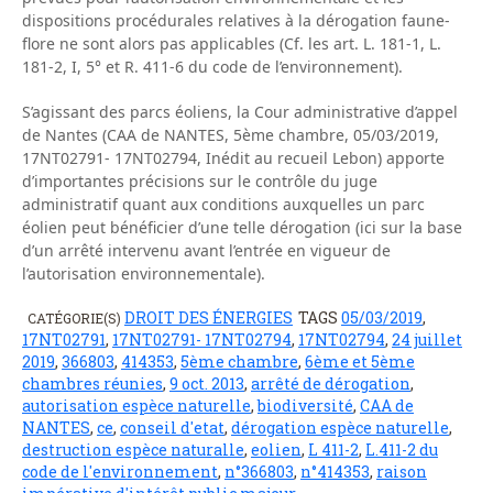
dispositions procédurales relatives à la dérogation faune-
flore ne sont alors pas applicables (Cf. les art. L. 181-1, L.
181-2, I, 5° et R. 411-6 du code de l’environnement).
S’agissant des parcs éoliens, la Cour administrative d’appel
de Nantes (CAA de NANTES, 5ème chambre, 05/03/2019,
17NT02791- 17NT02794, Inédit au recueil Lebon) apporte
d’importantes précisions sur le contrôle du juge
administratif quant aux conditions auxquelles un parc
éolien peut bénéficier d’une telle dérogation (ici sur la base
d’un arrêté intervenu avant l’entrée en vigueur de
l’autorisation environnementale).
DROIT DES ÉNERGIES
TAGS
05/03/2019
,
CATÉGORIE(S)
17NT02791
,
17NT02791- 17NT02794
,
17NT02794
,
24 juillet
2019
,
366803
,
414353
,
5ème chambre
,
6ème et 5ème
chambres réunies
,
9 oct. 2013
,
arrêté de dérogation
,
autorisation espèce naturelle
,
biodiversité
,
CAA de
NANTES
,
ce
,
conseil d'etat
,
dérogation espèce naturelle
,
destruction espèce naturalle
,
eolien
,
L 411-2
,
L.411-2 du
code de l'environnement
,
n°366803
,
n°414353
,
raison