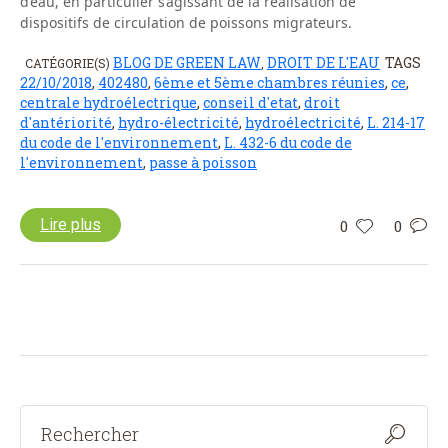
d’eau, en particulier s’agissant de la réalisation de
dispositifs de circulation de poissons migrateurs.
BLOG DE GREEN LAW
DROIT DE L'EAU
TAGS
CATÉGORIE(S)
,
22/10/2018
,
402480
,
6ème et 5ème chambres réunies
,
ce
,
centrale hydroélectrique
,
conseil d'etat
,
droit
d'antériorité
,
hydro-électricité
,
hydroélectricité
,
L. 214-17
du code de l'environnement
,
L. 432-6 du code de
l'environnement
,
passe à poisson
Lire plus
0
0