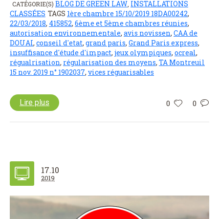
BLOG DE GREEN LAW
INSTALLATIONS
CATÉGORIE(S)
,
CLASSÉES
TAGS
1ère chambre 15/10/2019 18DA00242
,
22/03/2018
,
415852
,
6ème et 5ème chambres réunies
,
autorisation environnementale
,
avis novissen
,
CAA de
DOUAI
,
conseil d'etat
,
grand paris
,
Grand Paris express
,
insuffisance d'étude d'impact
,
jeux olympiques
,
ocreal
,
régualrisation
,
régularisation des moyens
,
TA Montreuil
15 nov. 2019 n° 1902037
,
vices réguarisables
Lire plus
0
0
17.10
2019