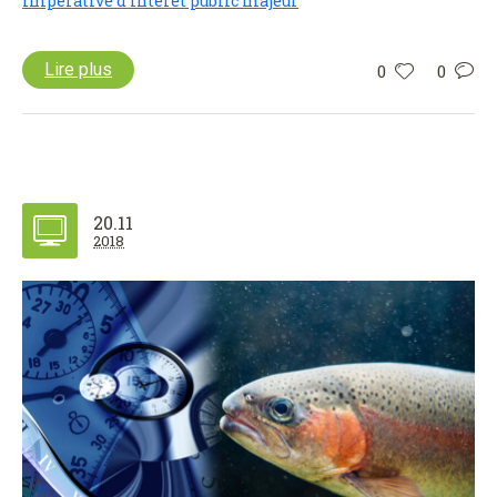
impérative d'intérêt public majeur
Lire plus
0
0
20.11
2018