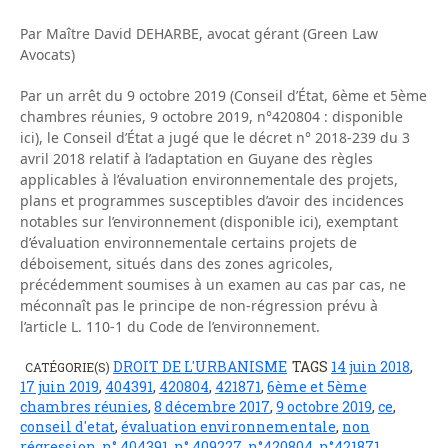
Par Maître David DEHARBE, avocat gérant (Green Law
Avocats)
Par un arrêt du 9 octobre 2019 (Conseil d’État, 6ème et 5ème
chambres réunies, 9 octobre 2019, n°420804 : disponible
ici), le Conseil d’État a jugé que le décret n° 2018-239 du 3
avril 2018 relatif à l’adaptation en Guyane des règles
applicables à l’évaluation environnementale des projets,
plans et programmes susceptibles d’avoir des incidences
notables sur l’environnement (disponible ici), exemptant
d’évaluation environnementale certains projets de
déboisement, situés dans des zones agricoles,
précédemment soumises à un examen au cas par cas, ne
méconnaît pas le principe de non-régression prévu à
l’article L. 110-1 du Code de l’environnement.
DROIT DE L'URBANISME
TAGS
14 juin 2018
,
CATÉGORIE(S)
17 juin 2019
,
404391
,
420804
,
421871
,
6ème et 5ème
chambres réunies
,
8 décembre 2017
,
9 octobre 2019
,
ce
,
conseil d'etat
,
évaluation environnementale
,
non
régression
,
n° 404391
,
n° 409227
,
n°420804
,
n°421871
,