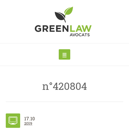
n°420804
17.10
2019