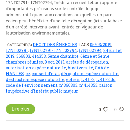
17NT02791- 17NT02794, Inédit au recueil Lebon) apporte
d’importantes précisions sur le contrôle du juge
administratif quant aux conditions auxquelles un parc
éolien peut bénéficier d’une telle dérogation (ici sur la base
d’un arrêté intervenu avant l’entrée en vigueur de
l’autorisation environnementale).
DROIT DES ÉNERGIES
TAGS
05/03/2019
,
CATÉGORIE(S)
17NT02791
,
17NT02791- 17NT02794
,
17NT02794
,
24 juillet
2019
,
366803
,
414353
,
5ème chambre
,
6ème et 5ème
chambres réunies
,
9 oct. 2013
,
arrêté de dérogation
,
autorisation espèce naturelle
,
biodiversité
,
CAA de
NANTES
,
ce
,
conseil d'etat
,
dérogation espèce naturelle
,
destruction espèce naturalle
,
eolien
,
L 411-2
,
L.411-2 du
code de l'environnement
,
n°366803
,
n°414353
,
raison
impérative d'intérêt public majeur
Lire plus
0
0