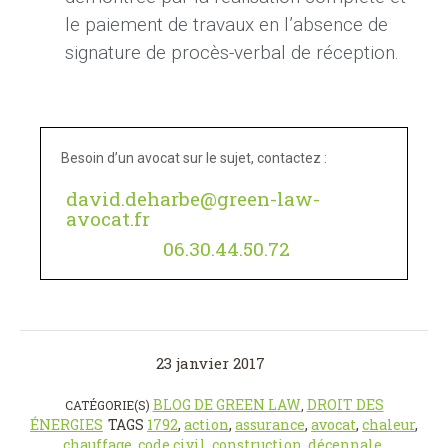
le paiement de travaux en l’absence de
signature de procès-verbal de réception.
Besoin d’un avocat sur le sujet, contactez :
david.deharbe@green-law-
avocat.fr
06.30.44.50.72
23 janvier 2017
BLOG DE GREEN LAW
DROIT DES
CATÉGORIE(S)
,
ÉNERGIES
TAGS
1792
,
action
,
assurance
,
avocat
,
chaleur
,
chauffage
,
code civil
,
construction
,
décennale
,