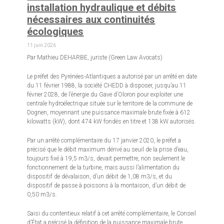
installation hydraulique et débits
nécessaires aux continuités
écologiques
11 juin 2026
Par Mathieu DEHARBE, juriste (Green Law Avocats)
Le préfet des Pyrénées-Atlantiques a autorisé par un arrêté en date
du 11 février 1988, la société CHEDD à disposer, jusqu’au 11
février 2028, de l’énergie du Gave d’Oloron pour exploiter une
centrale hydroélectrique située sur le territoire de la commune de
Dognen, moyennant une puissance maximale brute fixée à 612
kilowatts (kW), dont 474 kW fondés en titre et 138 kW autorisés.
Par un arrêté complémentaire du 17 janvier 2020, le préfet a
précisé que le débit maximum dérivé au seuil de la prise d’eau,
toujours fixé à 19,5 m3/s, devait permettre, non seulement le
fonctionnement de la turbine, mais aussi l’alimentation du
dispositif de dévalaison, d’un débit de 1,08 m3/s, et du
dispositif de passe à poissons à la montaison, d’un débit de
0,50 m3/s.
Saisi du contentieux relatif à cet arrêté complémentaire, le Conseil
d’État a précisé la définition de la puissance maximale brute