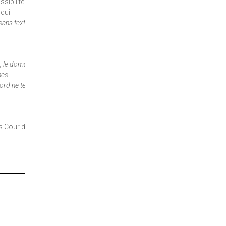
ssibilité de
 qui
sans texte
.
ne, le domaine
nes
ord ne tenait
s Cour de