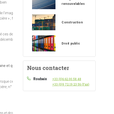
 bien
renouvelables
de l’image du
cière
» ; fort
Construction
lé ces deux
16 décembre
Droit public
ine et que
Nous contacter
Roubaix
+33 (0)6.62.00.58.48
orsque cette
+33 (0)9 72 19 23 56 (Fax)
cière
, n°
ns et droits