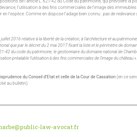
ispositions de l’article L. 621-42 du Code du patrimoine, qui prévoient la po
devance, l’utilisation à des fins commerciales de l’image des immeubles
uer en l’espèce. Comme en dispose l’adage bien connu :
pas de redevance 
 juillet 2016 relative à la liberté de la création, à l’architecture et au patrimoi
al que par le décret du 2 mai 2017 fixant la liste et le périmètre de domai
L. 621-42 du code du patrimoine, le gestionnaire du domaine national de Chamb
isation préalable l’utilisation à des fins commerciales de l’image du château
».
sprudence du Conseil d’Etat et celle de la Cour de Cassation
(en ce sen
ié au bulletin).
harbe@public-law-avocat.fr