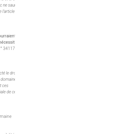
c ne saurait
’article L.
ourraient
nécessité
n° 341173).
cté le droit
le domaine
t ces
iale de ces
domaine