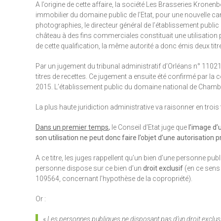
A l’origine de cette affaire, la société Les Brasseries Kron
immobilier du domaine public de l’Etat, pour une nouvelle cam
photographies, le directeur général de l’établissement publi
château à des fins commerciales constituait une utilisation 
de cette qualification, la même autorité a donc émis deux titr
Par un jugement du tribunal administratif d’Orléans n° 1102
titres de recettes. Ce jugement a ensuite été confirmé par 
2015. L’établissement public du domaine national de Chambord 
La plus haute juridiction administrative va raisonner en trois
Dans un premier temps
,
le Conseil d’Etat juge que
l’image d’
son utilisation ne peut donc faire l’objet d’une autorisatio
A ce titre, les juges rappellent qu’un bien d’une personne pub
personne dispose sur ce bien d’un
droit exclusif
(en ce sens 
109564, concernant l’hypothèse de la copropriété).
Or :
«
Les personnes publiques ne disposant pas d’un droit exclusif