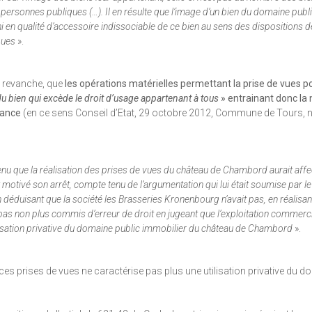
 personnes publiques (…). Il en résulte que l’image d’un bien du domaine publi
n qualité d’accessoire indissociable de ce bien au sens des dispositions de l
ques
».
en revanche, que
les opérations matérielles permettant la prise de vues p
du bien qui excède le droit d’usage appartenant à tous
» entrainant donc la 
vance
(en ce sens Conseil d’Etat, 29 octobre 2012, Commune de Tours, 
soutenu que la réalisation des prises de vues du château de Chambord aurait affe
 motivé son arrêt, compte tenu de l’argumentation qui lui était soumise par 
 déduisant que la société les Brasseries Kronenbourg n’avait pas, en réalisan
a pas non plus commis d’erreur de droit en jugeant que l’exploitation commerc
lisation privative du domaine public immobilier du château de Chambord
».
es prises de vues ne caractérise pas plus une utilisation privative du 