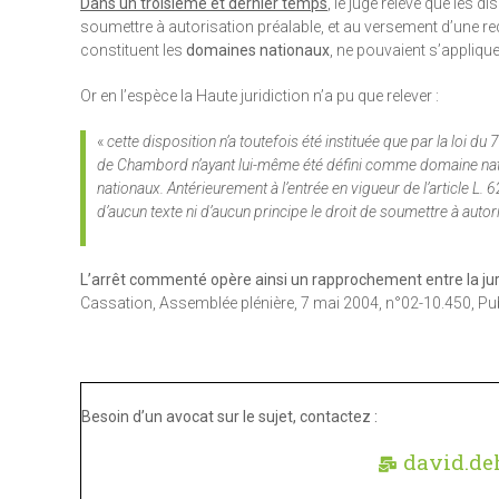
Dans un troisième et dernier temps
, le juge relève que les d
soumettre à autorisation préalable, et au versement d’une re
constituent les
domaines nationaux
, ne pouvaient s’appliq
Or en l’espèce la Haute juridiction n’a pu que relever :
«
cette disposition n’a toutefois été instituée que par la loi du 7
de Chambord n’ayant lui-même été défini comme domaine nation
nationaux. Antérieurement à l’entrée en vigueur de l’article 
d’aucun texte ni d’aucun principe le droit de soumettre à autor
L’arrêt commenté opère ainsi un rapprochement entre la juri
Cassation, Assemblée plénière, 7 mai 2004, n°02-10.450, Publ
Besoin d’un avocat sur le sujet, contactez :
david.de