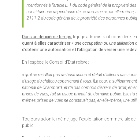
mentionnés à l’article L. 1 du code général de la propriété des
constituer une dépendance de ce domaine ni par elle-même, ni e
2111-2 du code général de la propriété des personnes publi
Dans un deuxième temps
,
le juge administratif considère, 
quant à elles caractériser «
une occupation ou une utilisation 
d’obtenir une autorisation et l’obligation de verser une rede
En l’espèce, le Conseil d’Etat relève :
«
qu’il ne résultait pas de l’instruction et n’était d’ailleurs pas 
d’usage du château appartenant à tous. [La cour] a suffisamment
national de Chambord, et n’a pas commis d’erreur de droit, en en
prises de vues, fait un usage privatif du domaine public. Elle n’
mêmes prises de vues ne constituait pas, en elle-même, une uti
Toujours selon le même juge, l’exploitation commerciale de c
public.