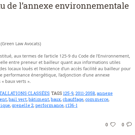
enu de l’annexe environnementale
 (Green Law Avocats)
institué, aux termes de l’article 125-9 du Code de l’Environnement,
lle entre preneur et bailleur quant aux informations utiles
s locaux loués et l’existence d’un accès facilité au bailleur pour
 de performance énergétique, l’adjonction d’une annexe
« baux verts ».
TALLATIONS CLASSÉES
TAGS
125-9
,
2011-2058
,
annexe
ent
,
bail vert
,
bâtiment
,
baux
,
chauffage
,
commerce
,
tique
,
grenelle 2
,
performance
,
r136-1
0
0