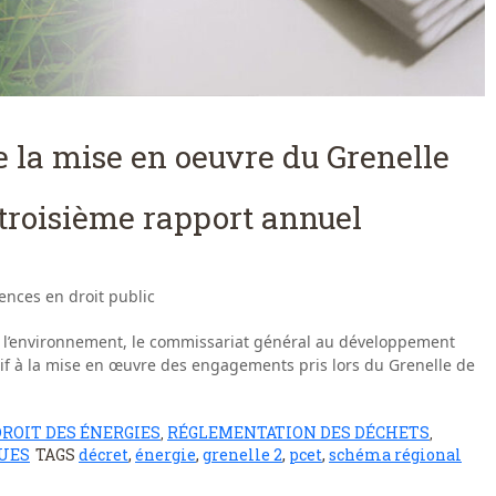
 la mise en oeuvre du Grenelle
 troisième rapport annuel
ences en droit public
e l’environnement, le commissariat général au développement
tif à la mise en œuvre des engagements pris lors du Grenelle de
DROIT DES ÉNERGIES
RÉGLEMENTATION DES DÉCHETS
,
,
UES
TAGS
décret
,
énergie
,
grenelle 2
,
pcet
,
schéma régional