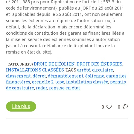
n° 2011-985 pris pour l’application de l’article L ; 553-3 du
code de l’environnement), publiés au JORF du 25 août 2011
et applicables depuis le 26 août 2011, ont non seulement
soumis les éoliennes au régime de l’autorisation ou, à
défaut, de la déclaration mais encore déterminé les
conditions de constitution des garanties financières liées à
la mise en service des éoliennes soumises à autorisation
(visant à couvrir la défaillance de l’exploitant lors de la
remise en état du site).
DROIT DE L'ÉOLIEN
DROIT DES ÉNERGIES
CATÉGORIE(S)
,
,
INSTALLATIONS CLASSÉES
TAGS
arrêté
,
circulaire
,
classement
,
décret
,
démantèlement
,
éolienne
,
garanties
financières
,
grenelle 2
,
icpe
,
installation classée
,
permis
de construire
,
radar
,
remise en état
Lire plus
0
0