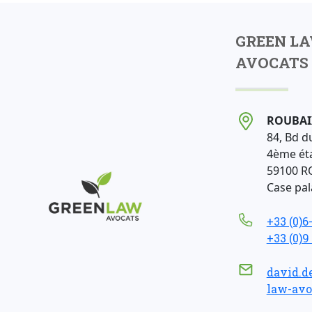
GREEN L
AVOCATS 
ROUBAI
84, Bd d
4ème ét
59100 R
Case pala
+33 (0)6
+33 (0)9
david.d
law-avo