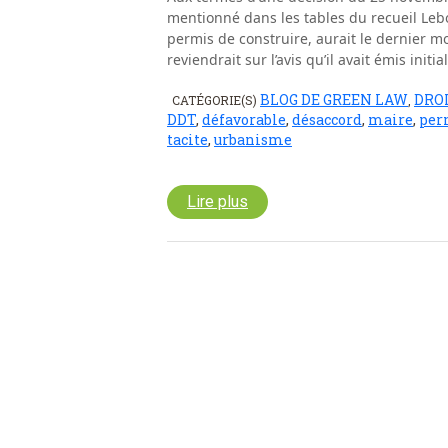
mentionné dans les tables du recueil Lebo
permis de construire, aurait le dernier mo
reviendrait sur l’avis qu’il avait émis initi
BLOG DE GREEN LAW
DRO
CATÉGORIE(S)
,
DDT
,
défavorable
,
désaccord
,
maire
,
per
tacite
,
urbanisme
Lire plus