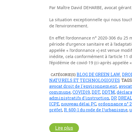
Par Maître David DEHARBE, avocat gérant
La situation exceptionnelle qui nous touc
de l’environnement.
En effet l’ordonnance n° 2020-306 du 25 m
période d’urgence sanitaire et à l’adapt
appelée « l’ordonnance ») est venue modifi
inédite, cela conformément à l’article 11 
l’épidémie de covid-19 (ci-après appelée « l
BLOG DE GREEN LAW
DRO
CATÉGORIE(S)
,
NATURELS ET TECHNOLOGIQUES
TAG
avocat droit de l'environnement
,
avocat
commune
,
COVID19
,
DDT
,
DDTM
,
déclara
administratifs d'instruction
,
DP
,
DREA
ICPE
,
nouveau délai PC
,
ordonnance n° 20
préfet
,
R. 600-1 du code de l’urbanisme
,
u
Lire plus