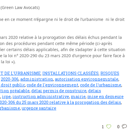
 (Green Law Avocats)
he en ce moment n’épargne ni le droit de l’urbanisme ni le droit
ars 2020 relative à la prorogation des délais échus pendant la
ation des procédures pendant cette même période (ci-après
er certains délais applicables, afin de s’adapter à cette situation
de la loi n° 2020-290 du 23 mars 2020 d’urgence pour faire face à
a loi »).
IT DE L'URBANISME
INSTALLATIONS CLASSÉES
RISQUES
,
,
S
2020-306
,
administration
,
autorisation environnemntale
,
 droit public
,
code de l'environnement
,
code de l'urbanisme
,
tion préalable
,
délai permis de construire
,
délais
L
,
icpe
,
instruction administrative
,
mairie
,
mise en demeure
20-306 du 25 mars 2020 relative à la prorogation des délais
,
rbanisme
,
urgence santaire
1
0