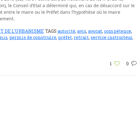
n), le Conseil d’Etat a déterminé qui, en cas de désaccord sur le
t entre le maire ou le Préfet dans l’hypothèse où le maire
alement.
IT DE L'URBANISME
TAGS
autorité
,
avis
,
avocat
,
compétence
,
mis
,
permis de construire
,
préfet
,
retrait
,
service instructeur
,
1
0