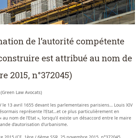
ation de l’autorité compétente
construire est attribué au nom de
re 2015, n°372045)
 (Green Law Avocats)
 XIV le 13 avril 1655 devant les parlementaires parisiens… Louis XIV
i désormais représente l’Etat…et ce plus particulièrement en
 au nom de l’Etat », lorsqu’il existe un désaccord entre le maire
emande d’autorisation d’urbanisme.
e 2015 (CE, 1ère / 6ème SSR, 25 novembre 2015, n°372045,