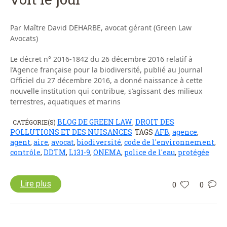
Par Maître David DEHARBE, avocat gérant (Green Law
Avocats)
Le décret n° 2016-1842 du 26 décembre 2016 relatif à
l’Agence française pour la biodiversité, publié au Journal
Officiel du 27 décembre 2016, a donné naissance à cette
nouvelle institution qui contribue, s’agissant des milieux
terrestres, aquatiques et marins
BLOG DE GREEN LAW
DROIT DES
CATÉGORIE(S)
,
POLLUTIONS ET DES NUISANCES
TAGS
AFB
,
agence
,
agent
,
aire
,
avocat
,
biodiversité
,
code de l'environnement
,
contrôle
,
DDTM
,
L131-9
,
ONEMA
,
police de l'eau
,
protégée
Lire plus
0
0