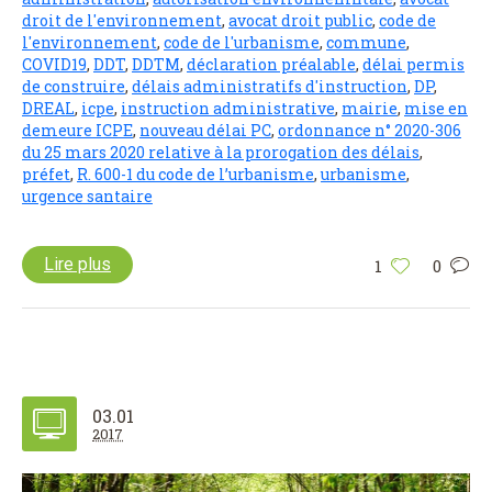
droit de l'environnement
,
avocat droit public
,
code de
l'environnement
,
code de l'urbanisme
,
commune
,
COVID19
,
DDT
,
DDTM
,
déclaration préalable
,
délai permis
de construire
,
délais administratifs d'instruction
,
DP
,
DREAL
,
icpe
,
instruction administrative
,
mairie
,
mise en
demeure ICPE
,
nouveau délai PC
,
ordonnance n° 2020-306
du 25 mars 2020 relative à la prorogation des délais
,
préfet
,
R. 600-1 du code de l’urbanisme
,
urbanisme
,
urgence santaire
Lire plus
1
0
03.01
2017