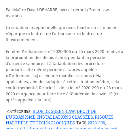
Par Maître David DEHARBE, avocat gérant (Green Law
Avocats)
La situation exceptionnelle qui nous touche en ce moment
n’épargne ni le droit de l’urbanisme ni le droit de
l’environnement.
En effet l’ordonnance n° 2020-306 du 25 mars 2020 relative à
la prorogation des délais échus pendant la période
d’urgence sanitaire et à l’adaptation des procédures
pendant cette même période (ci-après appelée
« l’ordonnance ») est venue modifier certains délais
applicables, afin de s’adapter à cette situation inédite, cela
conformément à l’article 11 de la loi n° 2020-290 du 23 mars
2020 d’urgence pour faire face à l’épidémie de covid-19 (ci-
après appelée « la loi »).
BLOG DE GREEN LAW
DROIT DE
CATÉGORIE(S)
,
L'URBANISME
INSTALLATIONS CLASSÉES
RISQUES
,
,
NATURELS ET TECHNOLOGIQUES
TAGS
2020-306
,
administration
,
autorisation environnemntale
,
avocat