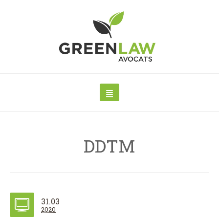
DDTM
31.03
2020