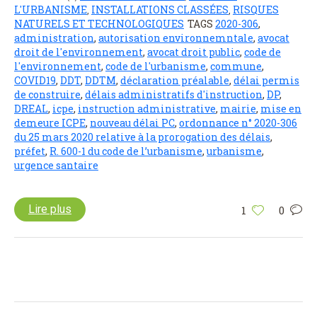
L'URBANISME
INSTALLATIONS CLASSÉES
RISQUES
,
,
NATURELS ET TECHNOLOGIQUES
TAGS
2020-306
,
administration
,
autorisation environnemntale
,
avocat
droit de l'environnement
,
avocat droit public
,
code de
l'environnement
,
code de l'urbanisme
,
commune
,
COVID19
,
DDT
,
DDTM
,
déclaration préalable
,
délai permis
de construire
,
délais administratifs d'instruction
,
DP
,
DREAL
,
icpe
,
instruction administrative
,
mairie
,
mise en
demeure ICPE
,
nouveau délai PC
,
ordonnance n° 2020-306
du 25 mars 2020 relative à la prorogation des délais
,
préfet
,
R. 600-1 du code de l’urbanisme
,
urbanisme
,
urgence santaire
Lire plus
1
0