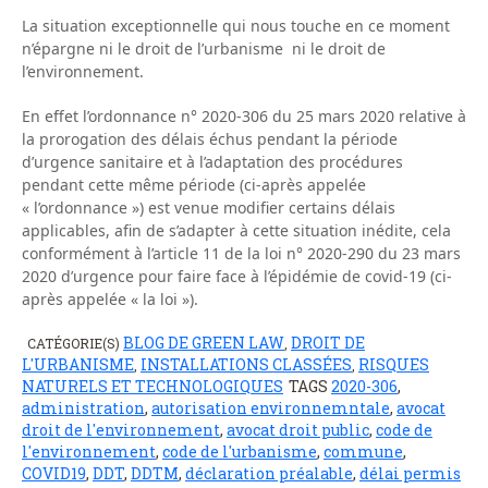
La situation exceptionnelle qui nous touche en ce moment
n’épargne ni le droit de l’urbanisme ni le droit de
l’environnement.
En effet l’ordonnance n° 2020-306 du 25 mars 2020 relative à
la prorogation des délais échus pendant la période
d’urgence sanitaire et à l’adaptation des procédures
pendant cette même période (ci-après appelée
« l’ordonnance ») est venue modifier certains délais
applicables, afin de s’adapter à cette situation inédite, cela
conformément à l’article 11 de la loi n° 2020-290 du 23 mars
2020 d’urgence pour faire face à l’épidémie de covid-19 (ci-
après appelée « la loi »).
BLOG DE GREEN LAW
DROIT DE
CATÉGORIE(S)
,
L'URBANISME
INSTALLATIONS CLASSÉES
RISQUES
,
,
NATURELS ET TECHNOLOGIQUES
TAGS
2020-306
,
administration
,
autorisation environnemntale
,
avocat
droit de l'environnement
,
avocat droit public
,
code de
l'environnement
,
code de l'urbanisme
,
commune
,
COVID19
,
DDT
,
DDTM
,
déclaration préalable
,
délai permis