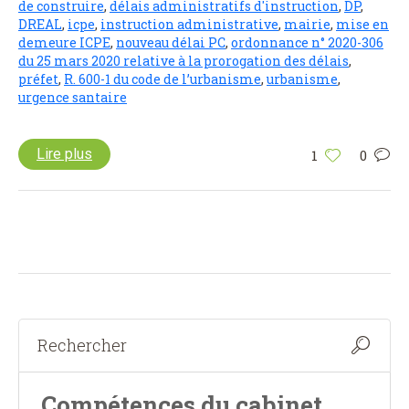
de construire
,
délais administratifs d'instruction
,
DP
,
DREAL
,
icpe
,
instruction administrative
,
mairie
,
mise en
demeure ICPE
,
nouveau délai PC
,
ordonnance n° 2020-306
du 25 mars 2020 relative à la prorogation des délais
,
préfet
,
R. 600-1 du code de l’urbanisme
,
urbanisme
,
urgence santaire
Lire plus
1
0
Compétences du cabinet