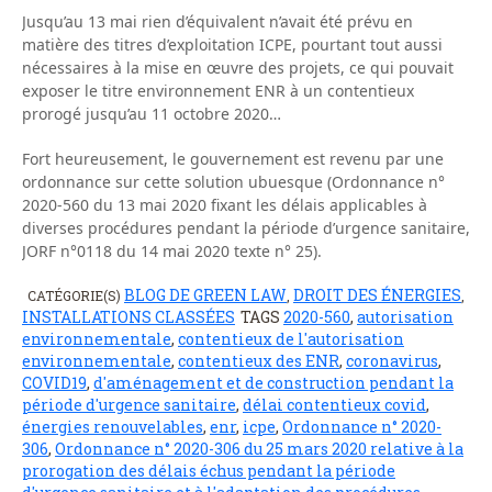
Jusqu’au 13 mai rien d’équivalent n’avait été prévu en
matière des titres d’exploitation ICPE, pourtant tout aussi
nécessaires à la mise en œuvre des projets, ce qui pouvait
exposer le titre environnement ENR à un contentieux
prorogé jusqu’au 11 octobre 2020…
Fort heureusement, le gouvernement est revenu par une
ordonnance sur cette solution ubuesque (Ordonnance n°
2020-560 du 13 mai 2020 fixant les délais applicables à
diverses procédures pendant la période d’urgence sanitaire,
JORF n°0118 du 14 mai 2020 texte n° 25).
BLOG DE GREEN LAW
DROIT DES ÉNERGIES
CATÉGORIE(S)
,
,
INSTALLATIONS CLASSÉES
TAGS
2020-560
,
autorisation
environnementale
,
contentieux de l'autorisation
environnementale
,
contentieux des ENR
,
coronavirus
,
COVID19
,
d'aménagement et de construction pendant la
période d'urgence sanitaire
,
délai contentieux covid
,
énergies renouvelables
,
enr
,
icpe
,
Ordonnance n° 2020-
306
,
Ordonnance n° 2020-306 du 25 mars 2020 relative à la
prorogation des délais échus pendant la période