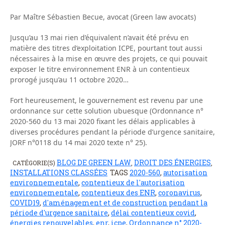
Par Maître Sébastien Becue, avocat (Green law avocats)
Jusqu’au 13 mai rien d’équivalent n’avait été prévu en
matière des titres d’exploitation ICPE, pourtant tout aussi
nécessaires à la mise en œuvre des projets, ce qui pouvait
exposer le titre environnement ENR à un contentieux
prorogé jusqu’au 11 octobre 2020…
Fort heureusement, le gouvernement est revenu par une
ordonnance sur cette solution ubuesque (Ordonnance n°
2020-560 du 13 mai 2020 fixant les délais applicables à
diverses procédures pendant la période d’urgence sanitaire,
JORF n°0118 du 14 mai 2020 texte n° 25).
BLOG DE GREEN LAW
DROIT DES ÉNERGIES
CATÉGORIE(S)
,
,
INSTALLATIONS CLASSÉES
TAGS
2020-560
,
autorisation
environnementale
,
contentieux de l'autorisation
environnementale
,
contentieux des ENR
,
coronavirus
,
COVID19
,
d'aménagement et de construction pendant la
période d'urgence sanitaire
,
délai contentieux covid
,
énergies renouvelables
,
enr
,
icpe
,
Ordonnance n° 2020-