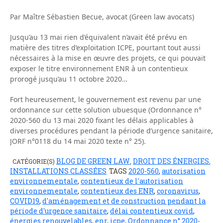
Par Maître Sébastien Becue, avocat (Green law avocats)
Jusqu’au 13 mai rien d’équivalent n’avait été prévu en
matière des titres d’exploitation ICPE, pourtant tout aussi
nécessaires à la mise en œuvre des projets, ce qui pouvait
exposer le titre environnement ENR à un contentieux
prorogé jusqu’au 11 octobre 2020…
Fort heureusement, le gouvernement est revenu par une
ordonnance sur cette solution ubuesque (Ordonnance n°
2020-560 du 13 mai 2020 fixant les délais applicables à
diverses procédures pendant la période d’urgence sanitaire,
JORF n°0118 du 14 mai 2020 texte n° 25).
BLOG DE GREEN LAW
DROIT DES ÉNERGIES
CATÉGORIE(S)
,
,
INSTALLATIONS CLASSÉES
TAGS
2020-560
,
autorisation
environnementale
,
contentieux de l'autorisation
environnementale
,
contentieux des ENR
,
coronavirus
,
COVID19
,
d'aménagement et de construction pendant la
période d'urgence sanitaire
,
délai contentieux covid
,
énergies renouvelables
,
enr
,
icpe
,
Ordonnance n° 2020-