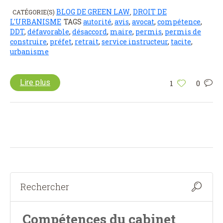
BLOG DE GREEN LAW
DROIT DE
CATÉGORIE(S)
,
L'URBANISME
TAGS
autorité
,
avis
,
avocat
,
compétence
,
DDT
,
défavorable
,
désaccord
,
maire
,
permis
,
permis de
construire
,
préfet
,
retrait
,
service instructeur
,
tacite
,
urbanisme
Lire plus
1
0
Compétences du cabinet