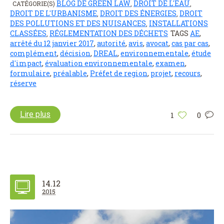
BLOG DE GREEN LAW
DROIT DE L'EAU
CATÉGORIE(S)
,
,
DROIT DE L'URBANISME
DROIT DES ÉNERGIES
DROIT
,
,
DES POLLUTIONS ET DES NUISANCES
INSTALLATIONS
,
CLASSÉES
RÉGLEMENTATION DES DÉCHETS
TAGS
AE
,
,
arrêté du 12 janvier 2017
,
autorité
,
avis
,
avocat
,
cas par cas
,
complément
,
décision
,
DREAL
,
environnementale
,
étude
d'impact
,
évaluation environnementale
,
examen
,
formulaire
,
préalable
,
Préfet de region
,
projet
,
recours
,
réserve
Lire plus
1
0
14.12
2015