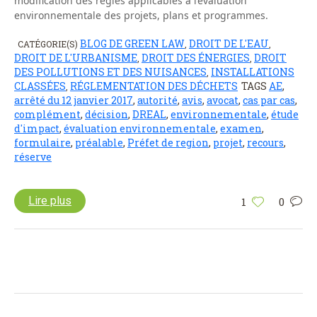
modification des règles applicables à l’évaluation
environnementale des projets, plans et programmes.
BLOG DE GREEN LAW
DROIT DE L'EAU
CATÉGORIE(S)
,
,
DROIT DE L'URBANISME
DROIT DES ÉNERGIES
DROIT
,
,
DES POLLUTIONS ET DES NUISANCES
INSTALLATIONS
,
CLASSÉES
RÉGLEMENTATION DES DÉCHETS
TAGS
AE
,
,
arrêté du 12 janvier 2017
,
autorité
,
avis
,
avocat
,
cas par cas
,
complément
,
décision
,
DREAL
,
environnementale
,
étude
d'impact
,
évaluation environnementale
,
examen
,
formulaire
,
préalable
,
Préfet de region
,
projet
,
recours
,
réserve
Lire plus
1
0