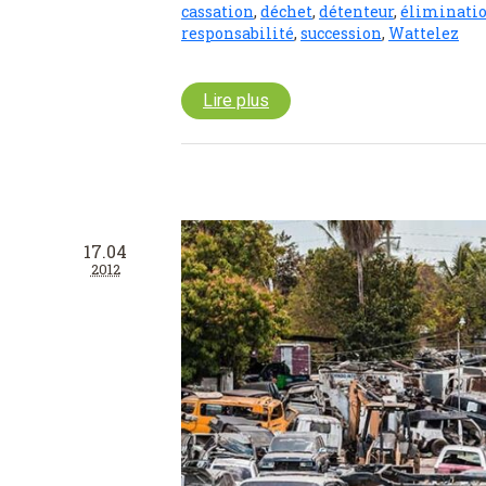
cassation
,
déchet
,
détenteur
,
éliminati
responsabilité
,
succession
,
Wattelez
Lire plus
17.04
2012