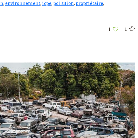
on
,
environnement
,
icpe
,
pollution
,
propriétaire
,
1
1