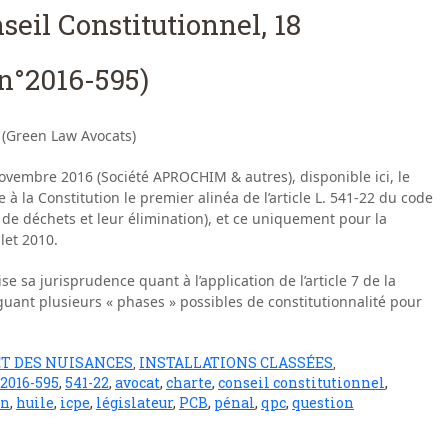
eil Constitutionnel, 18
n°2016-595)
 (Green Law Avocats)
vembre 2016 (Société APROCHIM & autres), disponible ici, le
 à la Constitution le premier alinéa de l’article L. 541-22 du code
 de déchets et leur élimination), et ce uniquement pour la
let 2010.
ise sa jurisprudence quant à l’application de l’article 7 de la
guant plusieurs « phases » possibles de constitutionnalité pour
ET DES NUISANCES
INSTALLATIONS CLASSÉES
,
,
2016-595
,
541-22
,
avocat
,
charte
,
conseil constitutionnel
,
on
,
huile
,
icpe
,
législateur
,
PCB
,
pénal
,
qpc
,
question