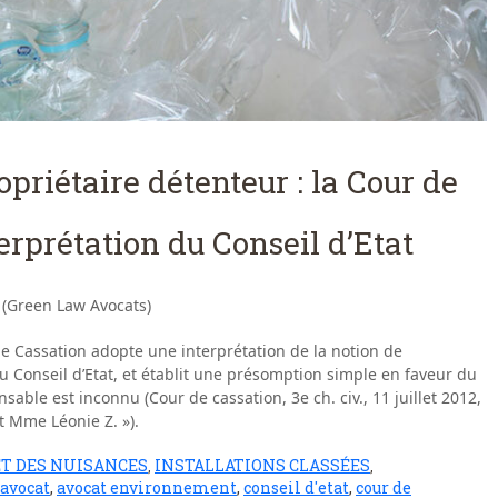
opriétaire détenteur : la Cour de
terprétation du Conseil d’Etat
 (Green Law Avocats)
 de Cassation adopte une interprétation de la notion de
u Conseil d’Etat, et établit une présomption simple en faveur du
sable est inconnu (Cour de cassation, 3e ch. civ., 11 juillet 2012,
t Mme Léonie Z. »).
ET DES NUISANCES
INSTALLATIONS CLASSÉES
,
,
avocat
,
avocat environnement
,
conseil d'etat
,
cour de