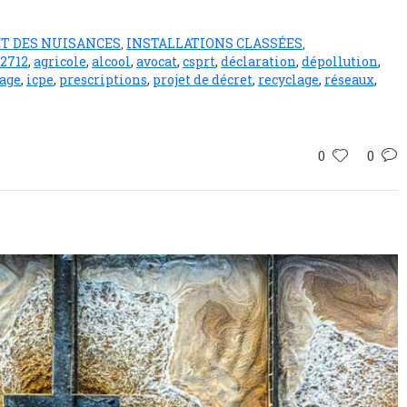
ET DES NUISANCES
INSTALLATIONS CLASSÉES
,
,
2712
,
agricole
,
alcool
,
avocat
,
csprt
,
déclaration
,
dépollution
,
age
,
icpe
,
prescriptions
,
projet de décret
,
recyclage
,
réseaux
,
0
0