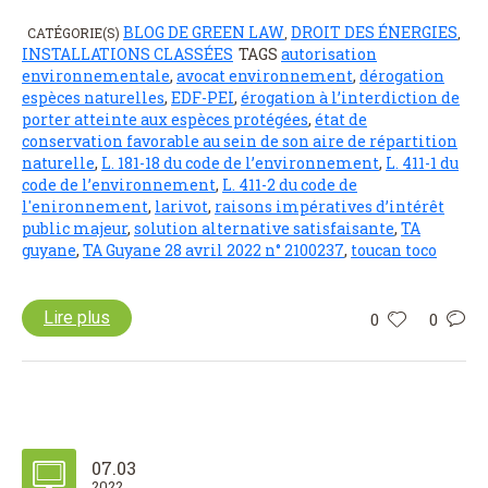
BLOG DE GREEN LAW
DROIT DES ÉNERGIES
CATÉGORIE(S)
,
,
INSTALLATIONS CLASSÉES
TAGS
autorisation
environnementale
,
avocat environnement
,
dérogation
espèces naturelles
,
EDF-PEI
,
érogation à l’interdiction de
porter atteinte aux espèces protégées
,
état de
conservation favorable au sein de son aire de répartition
naturelle
,
L. 181-18 du code de l’environnement
,
L. 411-1 du
code de l’environnement
,
L. 411-2 du code de
l'enironnement
,
larivot
,
raisons impératives d’intérêt
public majeur
,
solution alternative satisfaisante
,
TA
guyane
,
TA Guyane 28 avril 2022 n° 2100237
,
toucan toco
Lire plus
0
0
07.03
2022