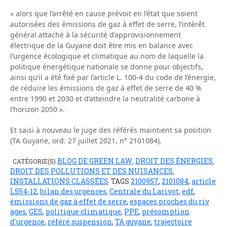
« alors que l’arrêté en cause prévoit en l’état que soient
autorisées des émissions de gaz à effet de serre, l’intérêt
général attaché à la sécurité d’approvisionnement
électrique de la Guyane doit être mis en balance avec
l’urgence écologique et climatique au nom de laquelle la
politique énergétique nationale se donne pour objectifs,
ainsi qu’il a été fixé par l’article L. 100-4 du code de l’énergie,
de réduire les émissions de gaz à effet de serre de 40 %
entre 1990 et 2030 et d’atteindre la neutralité carbone à
l’horizon 2050 ».
Et saisi à nouveau le juge des référés maintient sa position
(TA Guyane, ord. 27 juillet 2021, n° 2101084).
BLOG DE GREEN LAW
DROIT DES ÉNERGIES
CATÉGORIE(S)
,
,
DROIT DES POLLUTIONS ET DES NUISANCES
,
INSTALLATIONS CLASSÉES
TAGS
2100957
,
2101084
,
article
L554-12
,
bilan des urgences
,
Centrale du Larivot
,
edf
,
émissions de gaz à effet de serre
,
espaces proches du riv
ages
,
GES
,
politique climatique
,
PPE
,
présomption
d'urgence
,
référé suspension
,
TA guyane
,
trajectoire