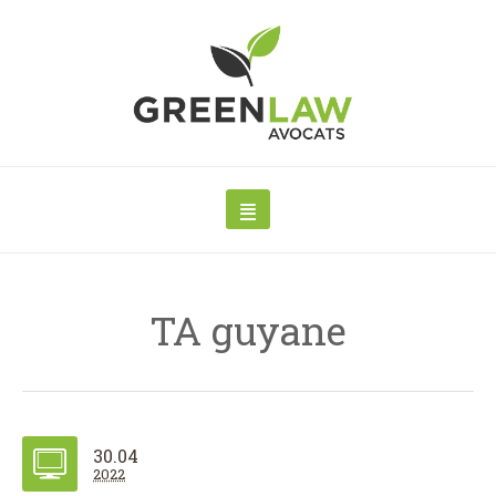
TA guyane
30.04
2022