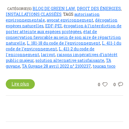
BLOG DE GREEN LAW
DROIT DES ÉNERGIES
CATÉGORIE(S)
,
,
INSTALLATIONS CLASSÉES
TAGS
autorisation
environnementale
,
avocat environnement
,
dérogation
espèces naturelles
,
EDF-PEI
,
érogation à l’interdiction de
porter atteinte aux espèces protégées
,
état de
conservation favorable au sein de son aire de répartition
naturelle
,
L. 181-18 du code de l’environnement
,
L. 411-1 du
code de l’environnement
,
L. 411-2 du code de
l'enironnement
,
larivot
,
raisons impératives d’intérêt
public majeur
,
solution alternative satisfaisante
,
TA
guyane
,
TA Guyane 28 avril 2022 n° 2100237
,
toucan toco
Lire plus
0
0