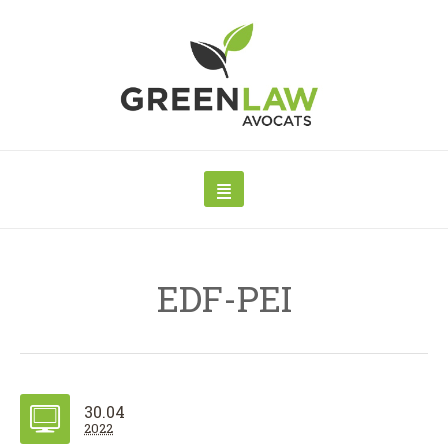
EDF-PEI
30.04
2022