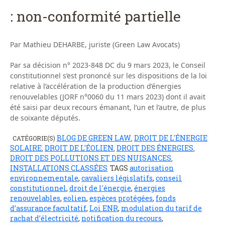
: non-conformité partielle
Par Mathieu DEHARBE, juriste (Green Law Avocats)
Par sa décision n° 2023-848 DC du 9 mars 2023, le Conseil
constitutionnel s’est prononcé sur les dispositions de la loi
relative à l’accélération de la production d’énergies
renouvelables (JORF n°0060 du 11 mars 2023) dont il avait
été saisi par deux recours émanant, l’un et l’autre, de plus
de soixante députés.
BLOG DE GREEN LAW
DROIT DE L'ÉNERGIE
CATÉGORIE(S)
,
SOLAIRE
DROIT DE L'ÉOLIEN
DROIT DES ÉNERGIES
,
,
,
DROIT DES POLLUTIONS ET DES NUISANCES
,
INSTALLATIONS CLASSÉES
TAGS
autorisation
environnementale
,
cavaliers législatifs
,
conseil
constitutionnel
,
droit de l'énergie
,
énergies
renouvelables
,
eolien
,
espèces protégées
,
fonds
d’assurance facultatif
,
Loi ENR
,
modulation du tarif de
rachat d’électricité
,
notification du recours
,