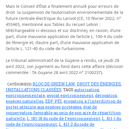
Mais le Conseil d’État a finalement annulé pour erreurs de
droit la suspension de l’autorisation environnementale de la
future centrale électrique du Larivot (CE, 10 février 2022, n°
455465, mentionné aux Tables du recueil Lebon :
téléchargeable ci-dessous et sur doctrine), en raison, d’une
part, d’une mauvaise application de l’article L. 100-4 du code
de l’énergie et, d’autre part, d’une mauvaise application de
l’article L. 121-40 du code de l’urbanisme.
Le tribunal administratif de la Guyane a rendu, ce jeudi 28
avril 2022, son jugement au fond dans cette affaire (décision
commentée : TA Guyane 28 avril 2022 n° 2100237).
BLOG DE GREEN LAW
DROIT DES ÉNERGIES
CATÉGORIE(S)
,
,
INSTALLATIONS CLASSÉES
TAGS
autorisation
environnementale
,
avocat environnement
,
dérogation
espèces naturelles
,
EDF-PEI
,
érogation à l’interdiction de
porter atteinte aux espèces protégées
,
état de
conservation favorable au sein de son aire de répartition
naturelle
,
L. 181-18 du code de l’environnement
,
L. 411-1 du
code de l’environnement
,
L. 411-2 du code de