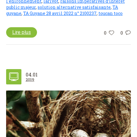
l'enironnement
,
larivot
,
raisons impératives d’intérêt
public majeur
,
solution alternative satisfaisante
,
TA
guyane
,
TA Guyane 28 avril 2022 n° 2100237
,
toucan toco
Lire plus
0
0
04.01
2019