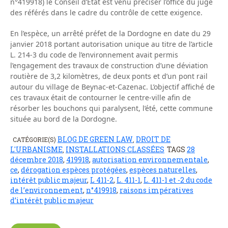
n°419918) le Conseil d’Etat est venu préciser l’office du juge
des référés dans le cadre du contrôle de cette exigence.
En l’espèce, un arrêté préfet de la Dordogne en date du 29
janvier 2018 portant autorisation unique au titre de l’article
L. 214-3 du code de l’environnement avait permis
l’engagement des travaux de construction d’une déviation
routière de 3,2 kilomètres, de deux ponts et d’un pont rail
autour du village de Beynac-et-Cazenac. L’objectif affiché de
ces travaux était de contourner le centre-ville afin de
résorber les bouchons qui paralysent, l’été, cette commune
située au bord de la Dordogne.
BLOG DE GREEN LAW
DROIT DE
CATÉGORIE(S)
,
L'URBANISME
INSTALLATIONS CLASSÉES
TAGS
28
,
décembre 2018
,
419918
,
autorisation environnementale
,
ce
,
dérogation espèces protégées
,
espèces naturelles
,
intérêt public majeur
,
L 411-2
,
L. 411-1
,
L. 411-1 et -2 du code
de l’environnement
,
n°419918
,
raisons impératives
d’intérêt public majeur