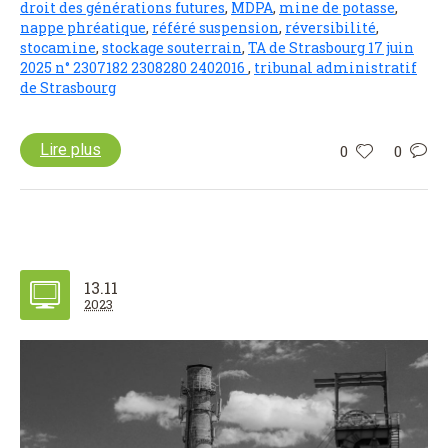
droit des générations futures
,
MDPA
,
mine de potasse
,
nappe phréatique
,
référé suspension
,
réversibilité
,
stocamine
,
stockage souterrain
,
TA de Strasbourg 17 juin
2025 n° 2307182 2308280 2402016
,
tribunal administratif
de Strasbourg
Lire plus
0
0
13.11
2023