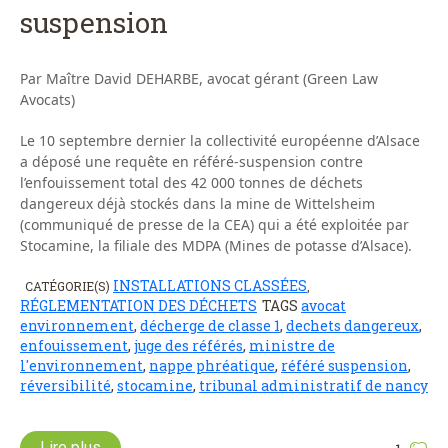
suspension
Par Maître David DEHARBE, avocat gérant (Green Law
Avocats)
Le 10 septembre dernier la collectivité européenne d’Alsace
a déposé une requête en référé-suspension contre
l’enfouissement total des 42 000 tonnes de déchets
dangereux déjà stockés dans la mine de Wittelsheim
(communiqué de presse de la CEA) qui a été exploitée par
Stocamine, la filiale des MDPA (Mines de potasse d’Alsace).
INSTALLATIONS CLASSÉES
CATÉGORIE(S)
,
RÉGLEMENTATION DES DÉCHETS
TAGS
avocat
environnement
,
décherge de classe 1
,
dechets dangereux
,
enfouissement
,
juge des référés
,
ministre de
l'environnement
,
nappe phréatique
,
référé suspension
,
réversibilité
,
stocamine
,
tribunal administratif de nancy
Lire plus