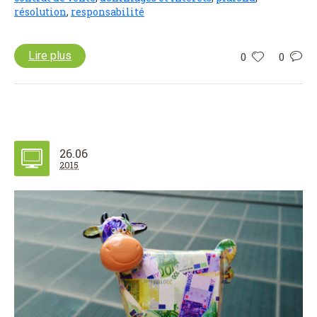
résolution
,
responsabilité
Lire plus
0
0
26.06
2015