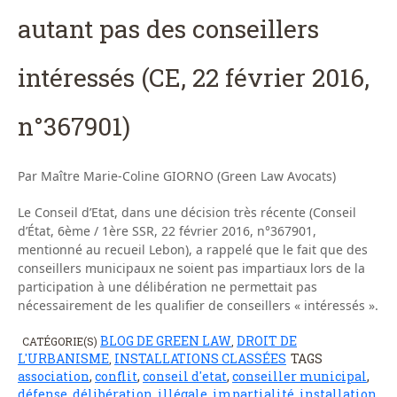
autant pas des conseillers
intéressés (CE, 22 février 2016,
n°367901)
Par Maître Marie-Coline GIORNO (Green Law Avocats)
Le Conseil d’Etat, dans une décision très récente (Conseil
d’État, 6ème / 1ère SSR, 22 février 2016, n°367901,
mentionné au recueil Lebon), a rappelé que le fait que des
conseillers municipaux ne soient pas impartiaux lors de la
participation à une délibération ne permettait pas
nécessairement de les qualifier de conseillers « intéressés ».
BLOG DE GREEN LAW
DROIT DE
CATÉGORIE(S)
,
L'URBANISME
INSTALLATIONS CLASSÉES
TAGS
,
association
,
conflit
,
conseil d'etat
,
conseiller municipal
,
défense
,
délibération
,
illégale
,
impartialité
,
installation