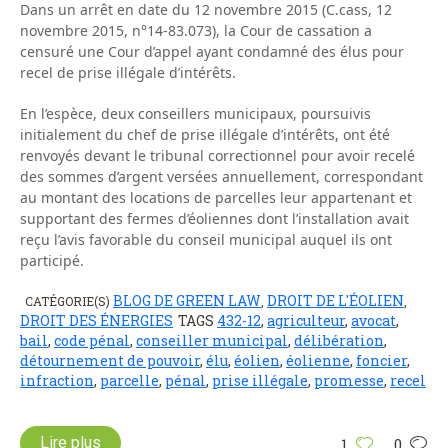
Dans un arrêt en date du 12 novembre 2015 (C.cass, 12
novembre 2015, n°14-83.073), la Cour de cassation a
censuré une Cour d’appel ayant condamné des élus pour
recel de prise illégale d’intérêts.
En l’espèce, deux conseillers municipaux, poursuivis
initialement du chef de prise illégale d’intérêts, ont été
renvoyés devant le tribunal correctionnel pour avoir recelé
des sommes d’argent versées annuellement, correspondant
au montant des locations de parcelles leur appartenant et
supportant des fermes d’éoliennes dont l’installation avait
reçu l’avis favorable du conseil municipal auquel ils ont
participé.
BLOG DE GREEN LAW
DROIT DE L'ÉOLIEN
CATÉGORIE(S)
,
,
DROIT DES ÉNERGIES
TAGS
432-12
,
agriculteur
,
avocat
,
bail
,
code pénal
,
conseiller municipal
,
délibération
,
détournement de pouvoir
,
élu
,
éolien
,
éolienne
,
foncier
,
infraction
,
parcelle
,
pénal
,
prise illégale
,
promesse
,
recel
Lire plus
1
0