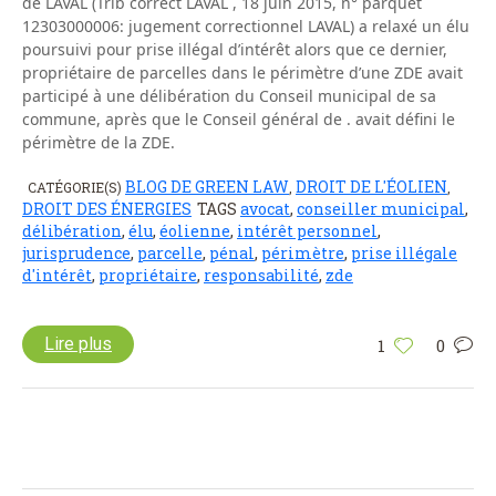
de LAVAL (Trib correct LAVAL , 18 juin 2015, n° parquet
12303000006: jugement correctionnel LAVAL) a relaxé un élu
poursuivi pour prise illégal d’intérêt alors que ce dernier,
propriétaire de parcelles dans le périmètre d’une ZDE avait
participé à une délibération du Conseil municipal de sa
commune, après que le Conseil général de . avait défini le
périmètre de la ZDE.
BLOG DE GREEN LAW
DROIT DE L'ÉOLIEN
CATÉGORIE(S)
,
,
DROIT DES ÉNERGIES
TAGS
avocat
,
conseiller municipal
,
délibération
,
élu
,
éolienne
,
intérêt personnel
,
jurisprudence
,
parcelle
,
pénal
,
périmètre
,
prise illégale
d'intérêt
,
propriétaire
,
responsabilité
,
zde
Lire plus
1
0