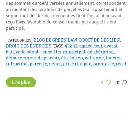
des sommes d’argent versées annuellement, correspondant
au montant des locations de parcelles leur appartenant et
supportant des fermes d’éoliennes dont l’installation avait
reçu l’avis favorable du conseil municipal auquel ils ont
participé.
BLOG DE GREEN LAW
DROIT DE L'ÉOLIEN
CATÉGORIE(S)
,
,
DROIT DES ÉNERGIES
TAGS
432-12
,
agriculteur
,
avocat
,
bail
,
code pénal
,
conseiller municipal
,
délibération
,
détournement de pouvoir
,
élu
,
éolien
,
éolienne
,
foncier
,
infraction
,
parcelle
,
pénal
,
prise illégale
,
promesse
,
recel
Lire plus
1
0