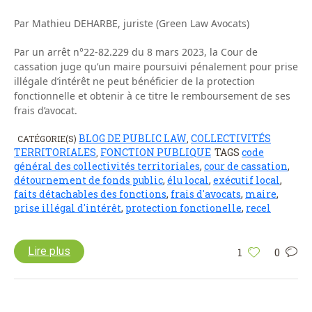
Par Mathieu DEHARBE, juriste (Green Law Avocats)
Par un arrêt n°22-82.229 du 8 mars 2023, la Cour de
cassation juge qu’un maire poursuivi pénalement pour prise
illégale d’intérêt ne peut bénéficier de la protection
fonctionnelle et obtenir à ce titre le remboursement de ses
frais d’avocat.
BLOG DE PUBLIC LAW
COLLECTIVITÉS
CATÉGORIE(S)
,
TERRITORIALES
FONCTION PUBLIQUE
TAGS
code
,
général des collectivités territoriales
,
cour de cassation
,
détournement de fonds public
,
élu local
,
exécutif local
,
faits détachables des fonctions
,
frais d'avocats
,
maire
,
prise illégal d'intérêt
,
protection fonctionelle
,
recel
Lire plus
1
0