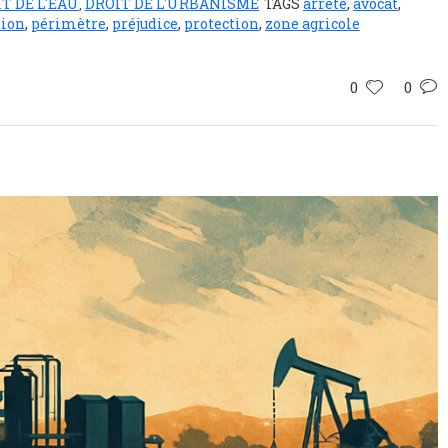
T DE L'EAU
DROIT DE L'URBANISME
TAGS
arrêté
,
avocat
,
,
ion
,
périmètre
,
préjudice
,
protection
,
zone agricole
0
0