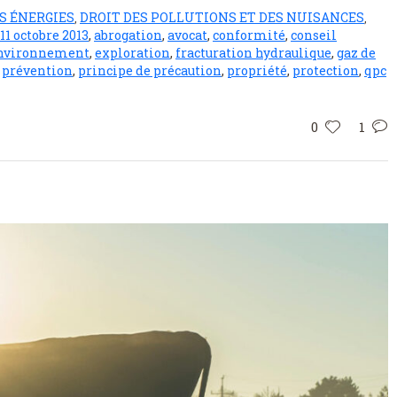
S ÉNERGIES
DROIT DES POLLUTIONS ET DES NUISANCES
,
,
11 octobre 2013
,
abrogation
,
avocat
,
conformité
,
conseil
nvironnement
,
exploration
,
fracturation hydraulique
,
gaz de
,
prévention
,
principe de précaution
,
propriété
,
protection
,
qpc
0
1