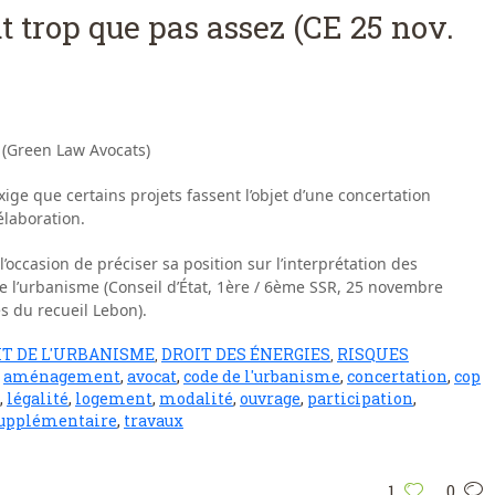
t trop que pas assez (CE 25 nov.
 (Green Law Avocats)
xige que certains projets fassent l’objet d’une concertation
élaboration.
’occasion de préciser sa position sur l’interprétation des
 de l’urbanisme (Conseil d’État, 1ère / 6ème SSR, 25 novembre
s du recueil Lebon).
IT DE L'URBANISME
DROIT DES ÉNERGIES
RISQUES
,
,
S
aménagement
,
avocat
,
code de l'urbanisme
,
concertation
,
cop
,
légalité
,
logement
,
modalité
,
ouvrage
,
participation
,
upplémentaire
,
travaux
1
0