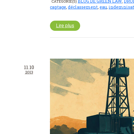
BLOG DE GREEN LAW
DROI
CATÉGORIE(S)
,
captage
,
déclassement
,
eau
,
indemnisat
Lire plus
11.10
2013