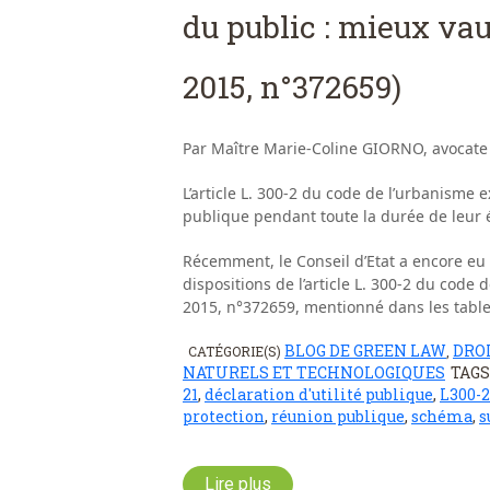
du public : mieux vau
2015, n°372659)
Par Maître Marie-Coline GIORNO, avocate
L’article L. 300-2 du code de l’urbanisme e
publique pendant toute la durée de leur 
Récemment, le Conseil d’Etat a encore eu l
dispositions de l’article L. 300-2 du code
2015, n°372659, mentionné dans les table
BLOG DE GREEN LAW
DRO
CATÉGORIE(S)
,
NATURELS ET TECHNOLOGIQUES
TAG
21
,
déclaration d'utilité publique
,
L300-2
protection
,
réunion publique
,
schéma
,
s
Lire plus