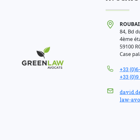
ROUBAI
84, Bd d
4ème ét
59100 R
Case pala
+33 (0)6
+33 (0)9
david.d
law-avo