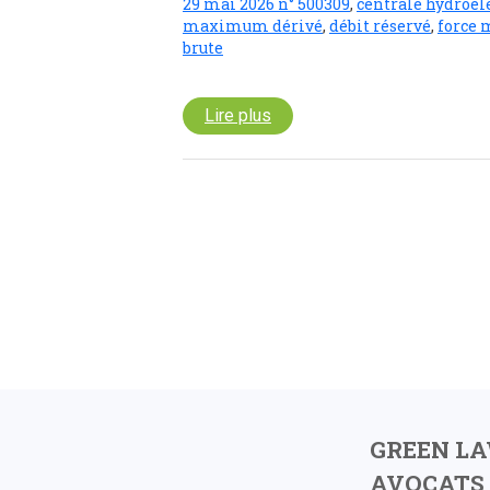
29 mai 2026 n° 500309
,
centrale hydroél
maximum dérivé
,
débit réservé
,
force 
brute
Lire plus
GREEN L
AVOCATS 