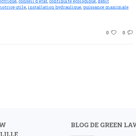
ectrique
,
conseil d'etat
,
continuité écologique
,
débit
motrice utile
,
installation hydraulique
,
puissance maximale
0
0
AW
BLOG DE GREEN LA
LILLE