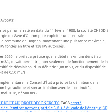
 Avocats)
risé par un arrêté en date du 11 février 1988, la société CHEDD à
nergie du Gave d’Oloron pour exploiter une centrale
e de la commune de Dognen, moyennant une puissance maximale
 kW fondés en titre et 138 kW autorisés.
er 2020, le préfet a précisé que le débit maximum dérivé au
9,5 m3/s, devait permettre, non seulement le fonctionnement de la
sitif de dévalaison, d’un débit de 1,08 m3/s, et du dispositif de
it de 0,50 m3/s.
omplémentaire, le Conseil d’État a précisé la définition de la
on hydraulique et son articulation avec les continuités
mai 2026, n° 500309 ).
T DE L'EAU
DROIT DES ÉNERGIES
TAGS
arrêté
,
code de l’environnement
,
article L. 511-5 du code de l’énergie
,
CE