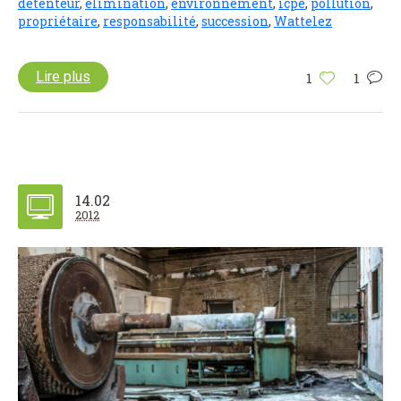
détenteur
,
élimination
,
environnement
,
icpe
,
pollution
,
propriétaire
,
responsabilité
,
succession
,
Wattelez
Lire plus
1
1
14.02
2012