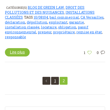
BLOG DE GREEN LAW
DROIT DES
CATÉGORIE(S)
,
POLLUTIONS ET DES NUISANCES
INSTALLATIONS
,
CLASSÉES
TAGS
10/08104
,
bail commercial
,
CA Versailles
,
déclaration
,
dépollution
,
exploitant
,
garantie
,
installation classée
,
locataire
,
obligation
,
passif
environnemental
,
preneur
,
propriétaire
,
remise en état
,
responsable
Lire plus
1
0
1
2