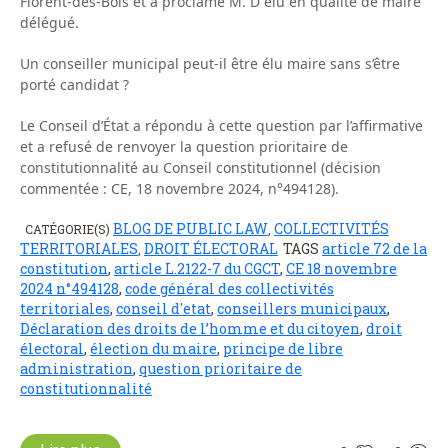
Florent-des-Bois et a proclamé M. D élu en qualité de maire
délégué.
Un conseiller municipal peut-il être élu maire sans s’être
porté candidat ?
Le Conseil d’État a répondu à cette question par l’affirmative
et a refusé de renvoyer la question prioritaire de
constitutionnalité au Conseil constitutionnel (décision
commentée : CE, 18 novembre 2024, n°494128).
BLOG DE PUBLIC LAW
COLLECTIVITÉS
CATÉGORIE(S)
,
TERRITORIALES
DROIT ÉLECTORAL
TAGS
article 72 de la
,
constitution
,
article L.2122-7 du CGCT
,
CE 18 novembre
2024 n°494128
,
code général des collectivités
territoriales
,
conseil d'etat
,
conseillers municipaux
,
Déclaration des droits de l’homme et du citoyen
,
droit
électoral
,
élection du maire
,
principe de libre
administration
,
question prioritaire de
constitutionnalité