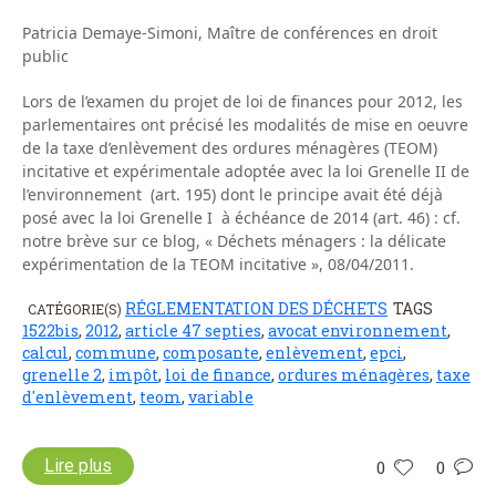
Patricia Demaye-Simoni, Maître de conférences en droit
public
Lors de l’examen du projet de loi de finances pour 2012, les
parlementaires ont précisé les modalités de mise en oeuvre
de la taxe d’enlèvement des ordures ménagères (TEOM)
incitative et expérimentale adoptée avec la loi Grenelle II de
l’environnement (art. 195) dont le principe avait été déjà
posé avec la loi Grenelle I à échéance de 2014 (art. 46) : cf.
notre brève sur ce blog, « Déchets ménagers : la délicate
expérimentation de la TEOM incitative », 08/04/2011.
RÉGLEMENTATION DES DÉCHETS
TAGS
CATÉGORIE(S)
1522bis
,
2012
,
article 47 septies
,
avocat environnement
,
calcul
,
commune
,
composante
,
enlèvement
,
epci
,
grenelle 2
,
impôt
,
loi de finance
,
ordures ménagères
,
taxe
d'enlèvement
,
teom
,
variable
Lire plus
0
0