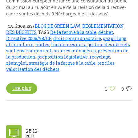
Commission européenne lance une consultation du public
du 24 mai au 16 août en vue de la révision de la directive-
cadre sur les déchets (téléchargeable ci-dessous).
BLOG DE GREEN LAW
RÉGLEMENTATION
CATÉGORIE(S)
,
DES DÉCHETS
TAGS
De la ferme à la table
,
déchet
,
Directive 2008/98/CE
,
droit communautaire
,
gaxpillage
alimentaire
,
huiles
,
Incidences de la gestion des déchets
sur l'environnement
,
ordures ménagères
,
prévention de
la production
,
proposition législative
,
recyclage
,
réemploi
,
stratégie de la ferme à la table
,
textiles
,
valorisation des déchets
Lire plus
1
0
28.12
2017