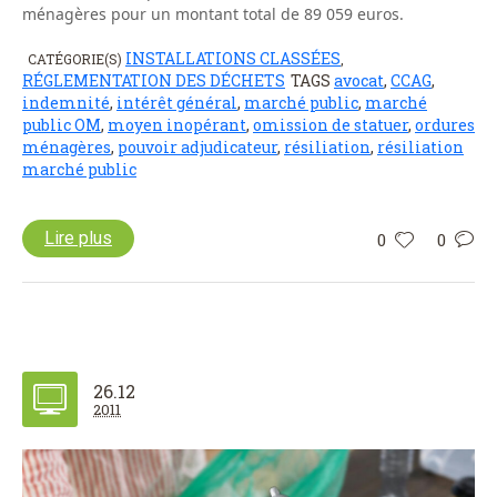
ménagères pour un montant total de 89 059 euros.
INSTALLATIONS CLASSÉES
CATÉGORIE(S)
,
RÉGLEMENTATION DES DÉCHETS
TAGS
avocat
,
CCAG
,
indemnité
,
intérêt général
,
marché public
,
marché
public OM
,
moyen inopérant
,
omission de statuer
,
ordures
ménagères
,
pouvoir adjudicateur
,
résiliation
,
résiliation
marché public
Lire plus
0
0
26.12
2011