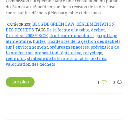
Commission européenne lance une consultation du public
du 24 mai au 16 août en vue de la révision de la directive-
cadre sur les déchets (téléchargeable ci-dessous).
BLOG DE GREEN LAW
RÉGLEMENTATION
CATÉGORIE(S)
,
DES DÉCHETS
TAGS
De la ferme à la table
,
déchet
,
Directive 2008/98/CE
,
droit communautaire
,
gaxpillage
alimentaire
,
huiles
,
Incidences de la gestion des déchets
sur l'environnement
,
ordures ménagères
,
prévention de
la production
,
proposition législative
,
recyclage
,
réemploi
,
stratégie de la ferme à la table
,
textiles
,
valorisation des déchets
Lire plus
1
0