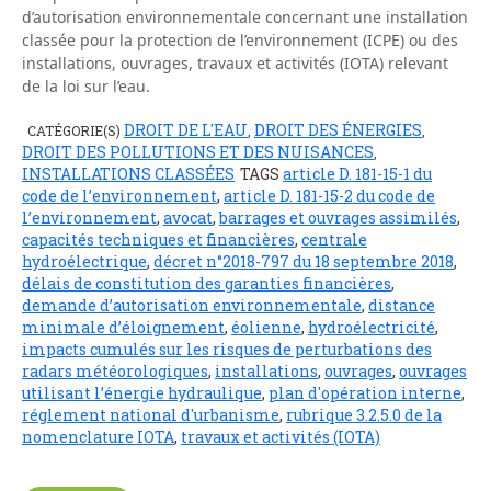
d’autorisation environnementale concernant une installation
classée pour la protection de l’environnement (ICPE) ou des
installations, ouvrages, travaux et activités (IOTA) relevant
de la loi sur l’eau.
DROIT DE L'EAU
DROIT DES ÉNERGIES
CATÉGORIE(S)
,
,
DROIT DES POLLUTIONS ET DES NUISANCES
,
INSTALLATIONS CLASSÉES
TAGS
article D. 181-15-1 du
code de l’environnement
,
article D. 181-15-2 du code de
l’environnement
,
avocat
,
barrages et ouvrages assimilés
,
capacités techniques et financières
,
centrale
hydroélectrique
,
décret n°2018-797 du 18 septembre 2018
,
délais de constitution des garanties financières
,
demande d’autorisation environnementale
,
distance
minimale d’éloignement
,
éolienne
,
hydroélectricité
,
impacts cumulés sur les risques de perturbations des
radars météorologiques
,
installations
,
ouvrages
,
ouvrages
utilisant l’énergie hydraulique
,
plan d'opération interne
,
réglement national d'urbanisme
,
rubrique 3.2.5.0 de la
nomenclature IOTA
,
travaux et activités (IOTA)