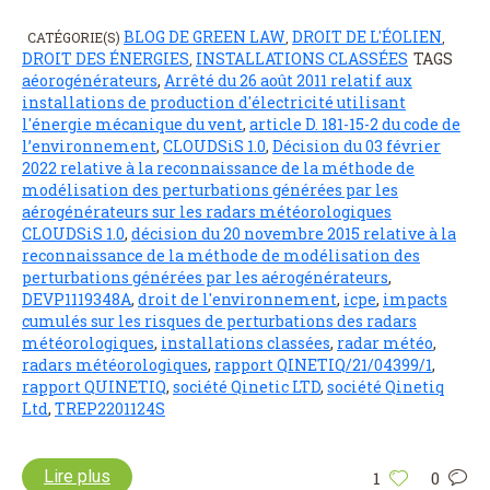
BLOG DE GREEN LAW
DROIT DE L'ÉOLIEN
CATÉGORIE(S)
,
,
DROIT DES ÉNERGIES
INSTALLATIONS CLASSÉES
TAGS
,
aéorogénérateurs
,
Arrêté du 26 août 2011 relatif aux
installations de production d'électricité utilisant
l'énergie mécanique du vent
,
article D. 181-15-2 du code de
l’environnement
,
CLOUDSiS 1.0
,
Décision du 03 février
2022 relative à la reconnaissance de la méthode de
modélisation des perturbations générées par les
aérogénérateurs sur les radars météorologiques
CLOUDSiS 1.0
,
décision du 20 novembre 2015 relative à la
reconnaissance de la méthode de modélisation des
perturbations générées par les aérogénérateurs
,
DEVP1119348A
,
droit de l'environnement
,
icpe
,
impacts
cumulés sur les risques de perturbations des radars
météorologiques
,
installations classées
,
radar météo
,
radars météorologiques
,
rapport QINETIQ/21/04399/1
,
rapport QUINETIQ
,
société Qinetic LTD
,
société Qinetiq
Ltd
,
TREP2201124S
Lire plus
1
0