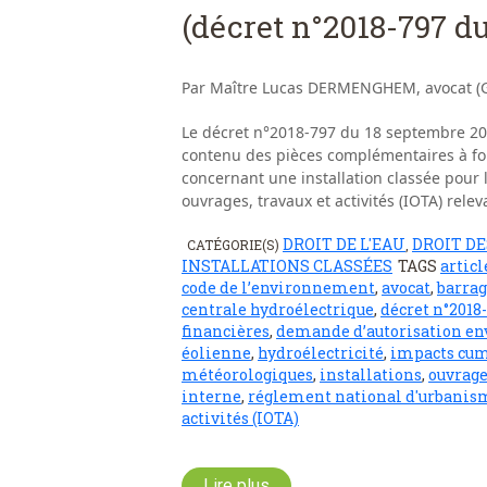
(décret n°2018-797 d
Par Maître Lucas DERMENGHEM, avocat (G
Le décret n°2018-797 du 18 septembre 2018
contenu des pièces complémentaires à fo
concernant une installation classée pour l
ouvrages, travaux et activités (IOTA) releva
DROIT DE L'EAU
DROIT DE
CATÉGORIE(S)
,
INSTALLATIONS CLASSÉES
TAGS
articl
code de l’environnement
,
avocat
,
barrag
centrale hydroélectrique
,
décret n°2018
financières
,
demande d’autorisation e
éolienne
,
hydroélectricité
,
impacts cumu
météorologiques
,
installations
,
ouvrag
interne
,
réglement national d'urbanis
activités (IOTA)
Lire plus