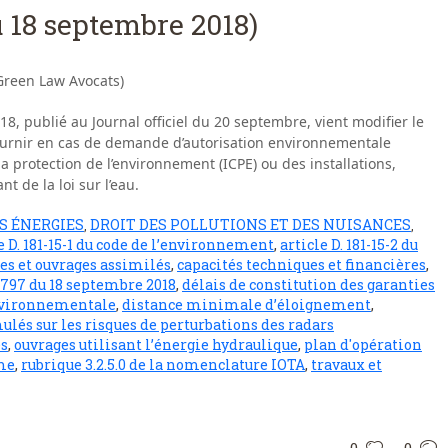
u 18 septembre 2018)
reen Law Avocats)
, publié au Journal officiel du 20 septembre, vient modifier le
urnir en cas de demande d’autorisation environnementale
a protection de l’environnement (ICPE) ou des installations,
nt de la loi sur l’eau.
S ÉNERGIES
DROIT DES POLLUTIONS ET DES NUISANCES
,
,
e D. 181-15-1 du code de l’environnement
,
article D. 181-15-2 du
es et ouvrages assimilés
,
capacités techniques et financières
,
-797 du 18 septembre 2018
,
délais de constitution des garanties
nvironnementale
,
distance minimale d’éloignement
,
lés sur les risques de perturbations des radars
es
,
ouvrages utilisant l’énergie hydraulique
,
plan d'opération
me
,
rubrique 3.2.5.0 de la nomenclature IOTA
,
travaux et
0
0