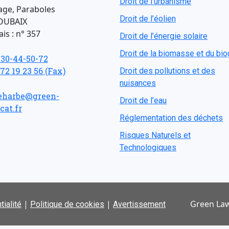
Droit de l'urbanisme
age, Paraboles
Droit de l’éolien
OUBAIX
is : n° 357
Droit de l’énergie solaire
Droit de la biomasse et du bi
-30-44-50-72
 72 19 23 56 (Fax)
Droit des pollutions et des
nuisances
eharbe@green-
Droit de l’eau
cat.fr
Réglementation des déchets
Risques Naturels et
Technologiques
|
|
Green Law
tialité
Politique de cookies
Avertissement