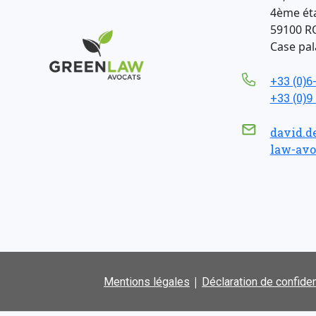
4ème ét
59100 R
Case pala
+33 (0)6
+33 (0)9
david.d
law-avo
|
Mentions légales
Déclaration de confiden