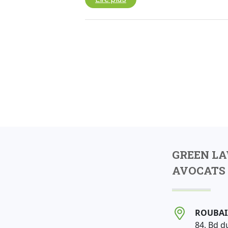
GREEN L
AVOCATS 
ROUBAI
84, Bd d