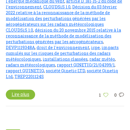
l'énergie mécanique du vent
,
article D. 181-15-2 du code de
l’environnement
,
CLOUDSiS 1.0
,
Décision du 03 février
2022 relative à la reconnaissance de la méthode de
modélisation des perturbations générées par les
aérogénérateurs sur les radars météorologiques
CLOUDSiS 1.0
,
décision du 20 novembre 2015 relative à la
reconnaissance de la méthode de modélisation des
perturbations générées par les aérogénérateurs
,
DEVP1119348A
,
droit de l'environnement
,
icpe
,
impacts
cumulés sur les risques de perturbations des radars
météorologiques
,
installations classées
,
radar météo
,
radars météorologiques
,
rapport QINETIQ/21/04399/1
,
rapport QUINETIQ
,
société Qinetic LTD
,
société Qinetiq
Ltd
,
TREP2201124S
Lire plus
1
0