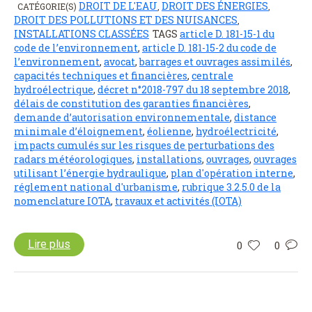
DROIT DE L'EAU
DROIT DES ÉNERGIES
CATÉGORIE(S)
,
,
DROIT DES POLLUTIONS ET DES NUISANCES
,
INSTALLATIONS CLASSÉES
TAGS
article D. 181-15-1 du
code de l’environnement
,
article D. 181-15-2 du code de
l’environnement
,
avocat
,
barrages et ouvrages assimilés
,
capacités techniques et financières
,
centrale
hydroélectrique
,
décret n°2018-797 du 18 septembre 2018
,
délais de constitution des garanties financières
,
demande d’autorisation environnementale
,
distance
minimale d’éloignement
,
éolienne
,
hydroélectricité
,
impacts cumulés sur les risques de perturbations des
radars météorologiques
,
installations
,
ouvrages
,
ouvrages
utilisant l’énergie hydraulique
,
plan d'opération interne
,
réglement national d'urbanisme
,
rubrique 3.2.5.0 de la
nomenclature IOTA
,
travaux et activités (IOTA)
Lire plus
0
0