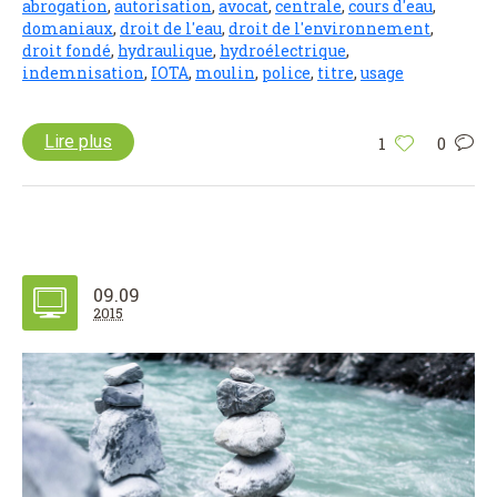
abrogation
,
autorisation
,
avocat
,
centrale
,
cours d'eau
,
domaniaux
,
droit de l'eau
,
droit de l'environnement
,
droit fondé
,
hydraulique
,
hydroélectrique
,
indemnisation
,
IOTA
,
moulin
,
police
,
titre
,
usage
Lire plus
1
0
09.09
2015