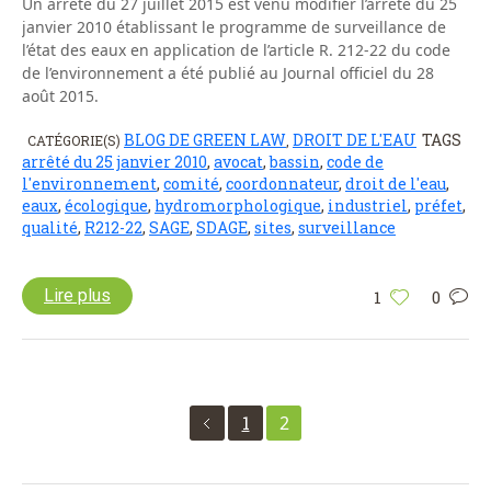
Un arrêté du 27 juillet 2015 est venu modifier l’arrêté du 25
janvier 2010 établissant le programme de surveillance de
l’état des eaux en application de l’article R. 212-22 du code
de l’environnement a été publié au Journal officiel du 28
août 2015.
BLOG DE GREEN LAW
DROIT DE L'EAU
TAGS
CATÉGORIE(S)
,
arrêté du 25 janvier 2010
,
avocat
,
bassin
,
code de
l'environnement
,
comité
,
coordonnateur
,
droit de l'eau
,
eaux
,
écologique
,
hydromorphologique
,
industriel
,
préfet
,
qualité
,
R212-22
,
SAGE
,
SDAGE
,
sites
,
surveillance
Lire plus
1
0
1
2