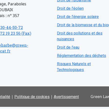
Droit de l'urbanisme
age, Paraboles
Droit de l’éolien
OUBAIX
is : n° 357
Droit de l’énergie solaire
Droit de la biomasse et du bi
-30-44-50-72
 72 19 23 56 (Fax)
Droit des pollutions et des
nuisances
eharbe@green-
Droit de l’eau
cat.fr
Réglementation des déchets
Risques Naturels et
Technologiques
|
|
Green Law
tialité
Politique de cookies
Avertissement