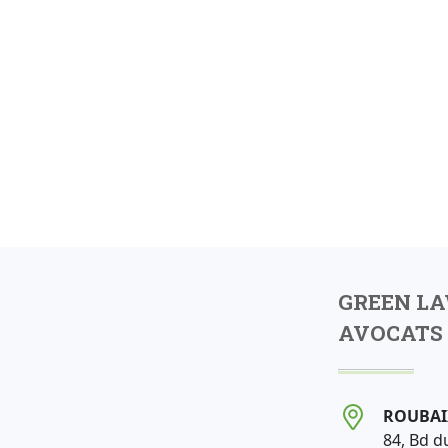
GREEN L
AVOCATS 
ROUBAI
84, Bd d