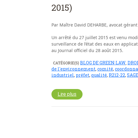
2015)
Par Maître David DEHARBE, avocat gérant
Un arrêté du 27 juillet 2015 est venu modi
surveillance de l’état des eaux en applica
au Journal officiel du 28 août 2015.
BLOG DE GREEN LAW
DROI
CATÉGORIE(S)
,
de l'environnement
,
comité
,
coordonna
industriel
,
préfet
,
qualité
,
R212-22
,
SAG
Lire plus