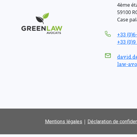
4ème ét
59100 R
Case pala
+33 (0)6
+33 (0)9
david.d
law-avo
|
Mentions légales
Déclaration de confiden