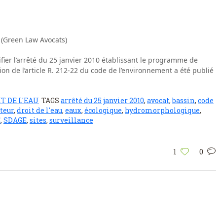
 (Green Law Avocats)
fier l’arrêté du 25 janvier 2010 établissant le programme de
tion de l’article R. 212-22 du code de l’environnement a été publié
T DE L'EAU
TAGS
arrêté du 25 janvier 2010
,
avocat
,
bassin
,
code
teur
,
droit de l'eau
,
eaux
,
écologique
,
hydromorphologique
,
E
,
SDAGE
,
sites
,
surveillance
1
0