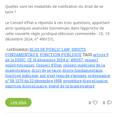
Quelles sont les modalités de notification du droit de se
taire ?
Le Conseil d’État a répondu à ces trois questions, apportant
ainsi quelques avancées bienvenues dans l’approche de
cette nouvelle règle juridique (décision commentée : CE, 19
décembre 2024, n° 490157).
BLOG DE PUBLIC LAW
DROITS
CATÉGORIE(S)
,
FONDAMENTAUX
FONCTION PUBLIQUE
TAGS
article 9
,
de la DDHC
,
CE 19 décembre 2024 n° 490157
,
conseil
constitutionnel
,
Conseil d’Etat
,
conseil supérieur de la
magistrature
,
droit de se taire
,
droits fondamentaux
,
fonction publique
,
nul n’est tenu de s’accuser
,
ordonnance
n° 58-1270 du 22 décembre 1958
,
procédure disciplinaire
,
sanction disciplinaire
,
statut de la magistrature
Lire plus
0
0