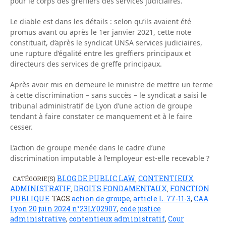
pour le corps des greffiers des services judiciaires.
Le diable est dans les détails : selon qu’ils avaient été
promus avant ou après le 1er janvier 2021, cette note
constituait, d’après le syndicat UNSA services judiciaires,
une rupture d’égalité entre les greffiers principaux et
directeurs des services de greffe principaux.
Après avoir mis en demeure le ministre de mettre un terme
à cette discrimination – sans succès – le syndicat a saisi le
tribunal administratif de Lyon d’une action de groupe
tendant à faire constater ce manquement et à le faire
cesser.
L’action de groupe menée dans le cadre d’une
discrimination imputable à l’employeur est-elle recevable ?
BLOG DE PUBLIC LAW
CONTENTIEUX
CATÉGORIE(S)
,
ADMINISTRATIF
DROITS FONDAMENTAUX
FONCTION
,
,
PUBLIQUE
TAGS
action de groupe
,
article L. 77-11-3
,
CAA
Lyon 20 juin 2024 n°23LY02907
,
code justice
administrative
,
contentieux administratif
,
Cour