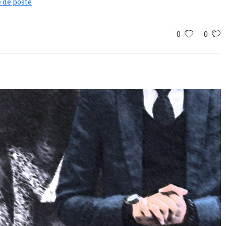
 de poste
0
0