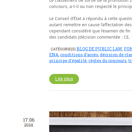
Le classement de sortie de la promotion 20
concours, a-t-il ou non respecté le princi
Le Conseil d’État a répondu à cette quest
autant remettre en cause l’affectation des
cependant considéré que l’examen de fin d
des candidats (décision commentée : CE, 1
BLOG DE PUBLIC LAW
FO
CATÉGORIE(S)
,
ENA
,
conditions d’accès
,
décision de cl
principe d'égalité
,
règles du concours
,
t
Lire plus
17.06
2024