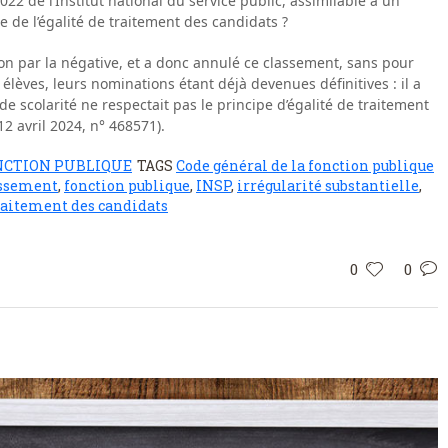
22 de l’Institut national du service public, assimilable à un
pe de l’égalité de traitement des candidats ?
ion par la négative, et a donc annulé ce classement, sans pour
 élèves, leurs nominations étant déjà devenues définitives : il a
e scolarité ne respectait pas le principe d’égalité de traitement
2 avril 2024, n° 468571).
NCTION PUBLIQUE
TAGS
Code général de la fonction publique
assement
,
fonction publique
,
INSP
,
irrégularité substantielle
,
raitement des candidats
0
0