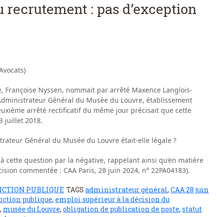
u recrutement : pas d’exception
Avocats)
ture, Françoise Nyssen, nommait par arrêté Maxence Langlois-
d’Administrateur Général du Musée du Louvre, établissement
xième arrêté rectificatif du même jour précisait que cette
 juillet 2018.
rateur Général du Musée du Louvre était-elle légale ?
à cette question par la négative, rappelant ainsi qu’en matière
cision commentée : CAA Paris, 28 juin 2024, n° 22PA04183).
NCTION PUBLIQUE
TAGS
administrateur général
,
CAA 28 juin
onction publique
,
emploi supérieur à la décision du
,
musée du Louvre
,
obligation de publication de poste
,
statut