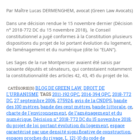
Par Maître Lucas DERMENGHEM, avocat (Green Law Avocats)
Dans une décision rendue le 15 novembre dernier (Décision
n° 2018-772 DC du 15 novembre 2018), le Conseil
constitutionnel a jugé conformes à la Constitution plusieurs
dispositions du projet de loi portant évolution du logement,
de l’aménagement et du numérique (dite loi “ELAN”).
Les Sages de la rue Montpensier avaient été saisis par
soixante députés et sénateurs, qui contestaient notamment
la constitutionnalité des articles 42, 43, 45 du projet de loi.
BLOG DE GREEN LAW
DROIT DE
CATÉGORIE(S)
,
L'URBANISME
TAGS
2011-192 QPC
,
2014-394 QPC
,
2018-772
DC
,
27 septembre 2006
,
275924
,
avis de la CNDPS
,
bande
des 100 mètres
,
bande des cent mètres
,
bande littorale
,
ce
,
charte de l'environnement
,
de l’aménagement et du
numérique
,
Décision n° 2018-772 DC du 15 novembre 2018
,
du projet de loi portant évolution du logement
,
espace
caractérisé par une densité significative de construction
,
espaces proches du rivage
,
L. 121-10 du code de