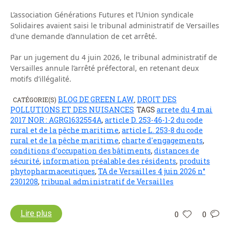
L’association Générations Futures et l’Union syndicale
Solidaires avaient saisi le tribunal administratif de Versailles
d’une demande d’annulation de cet arrêté.
Par un jugement du 4 juin 2026, le tribunal administratif de
Versailles annule l’arrêté préfectoral, en retenant deux
motifs d’illégalité.
BLOG DE GREEN LAW
DROIT DES
CATÉGORIE(S)
,
POLLUTIONS ET DES NUISANCES
TAGS
arrete du 4 mai
2017 NOR : AGRG1632554A
,
article D. 253-46-1-2 du code
rural et de la pêche maritime
,
article L. 253-8 du code
rural et de la pêche maritime
,
charte d'engagements
,
conditions d’occupation des bâtiments
,
distances de
sécurité
,
information préalable des résidents
,
produits
phytopharmaceutiques
,
TA de Versailles 4 juin 2026 n°
2301208
,
tribunal administratif de Versailles
Lire plus
0
0