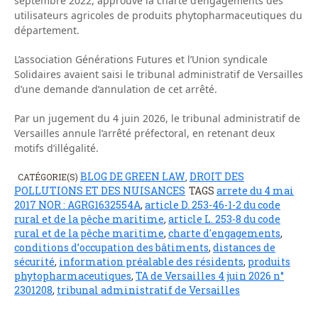
septembre 2022, approuvé la charte d’engagements des
utilisateurs agricoles de produits phytopharmaceutiques du
département.
L’association Générations Futures et l’Union syndicale
Solidaires avaient saisi le tribunal administratif de Versailles
d’une demande d’annulation de cet arrêté.
Par un jugement du 4 juin 2026, le tribunal administratif de
Versailles annule l’arrêté préfectoral, en retenant deux
motifs d’illégalité.
BLOG DE GREEN LAW
DROIT DES
CATÉGORIE(S)
,
POLLUTIONS ET DES NUISANCES
TAGS
arrete du 4 mai
2017 NOR : AGRG1632554A
,
article D. 253-46-1-2 du code
rural et de la pêche maritime
,
article L. 253-8 du code
rural et de la pêche maritime
,
charte d'engagements
,
conditions d’occupation des bâtiments
,
distances de
sécurité
,
information préalable des résidents
,
produits
phytopharmaceutiques
,
TA de Versailles 4 juin 2026 n°
2301208
,
tribunal administratif de Versailles