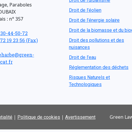
Droit de l'urbanisme
age, Paraboles
Droit de l’éolien
OUBAIX
is : n° 357
Droit de l’énergie solaire
Droit de la biomasse et du bi
-30-44-50-72
 72 19 23 56 (Fax)
Droit des pollutions et des
nuisances
eharbe@green-
Droit de l’eau
cat.fr
Réglementation des déchets
Risques Naturels et
Technologiques
|
|
Green Law
tialité
Politique de cookies
Avertissement