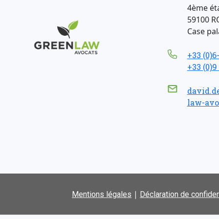
4ème ét
59100 R
Case pala
+33 (0)6
+33 (0)9
david.d
law-avo
|
Mentions légales
Déclaration de confiden