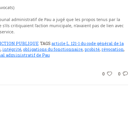
vocats)
bunal administratif de Pau a jugé que les propos tenus par la
’ils critiquaient l’action municipale, n’avaient pas de lien avec
service.
NCTION PUBLIQUE
TAGS
article L. 121-1 du code général de la
é
,
intégrité
,
obligations du fonctionnaire
,
probité
,
révocation
,
nal administratif de Pau
0
0