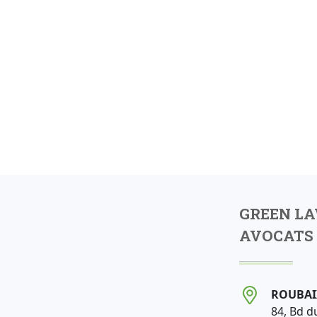
GREEN L
AVOCATS 
ROUBAI
84, Bd d