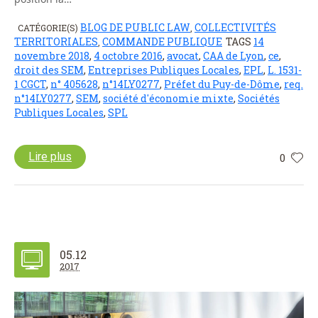
BLOG DE PUBLIC LAW
COLLECTIVITÉS
CATÉGORIE(S)
,
TERRITORIALES
COMMANDE PUBLIQUE
TAGS
14
,
novembre 2018
,
4 octobre 2016
,
avocat
,
CAA de Lyon
,
ce
,
droit des SEM
,
Entreprises Publiques Locales
,
EPL
,
L. 1531-
1 CGCT
,
n° 405628
,
n°14LY0277
,
Préfet du Puy-de-Dôme
,
req.
n°14LY0277
,
SEM
,
société d'économie mixte
,
Sociétés
Publiques Locales
,
SPL
Lire plus
0
05.12
2017