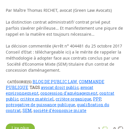
Par Maître Thomas RICHET, avocat (Green Law Avocats)
La distinction contrat administratif/ contrat privé peut
parfois s’avérer périlleuse… Et manifestement une piqure de
rappel en la matière est toujours nécessaire…
La décision commentée (Arrêt n° 404481 du 25 octobre 2017
Conseil d’Etat : téléchargeable ici) a le mérite de rappeler la
méthodologie à adopter face aux contrats conclus par une
Société d’Economie Mixte (SEM) titulaire d’un contrat de
concession d’aménagement.
BLOG DE PUBLIC LAW
COMMANDE
CATÉGORIE(S)
,
PUBLIQUE
TAGS
avocat droit public
,
avocat
environnement
,
concession d'aménagement
,
contrat
public
,
critère matériel
,
critère organique
,
PPP
,
prérogative de puissance publique
,
qualification du
contrat
,
SEM
,
société d'économie mixte
Lire plus
1
0