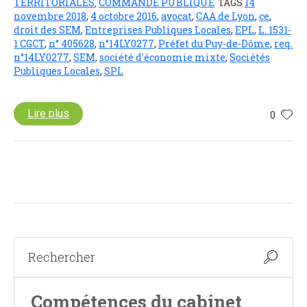
TERRITORIALES
COMMANDE PUBLIQUE
TAGS
14
,
novembre 2018
,
4 octobre 2016
,
avocat
,
CAA de Lyon
,
ce
,
droit des SEM
,
Entreprises Publiques Locales
,
EPL
,
L. 1531-
1 CGCT
,
n° 405628
,
n°14LY0277
,
Préfet du Puy-de-Dôme
,
req.
n°14LY0277
,
SEM
,
société d'économie mixte
,
Sociétés
Publiques Locales
,
SPL
Lire plus
0
Compétences du cabinet