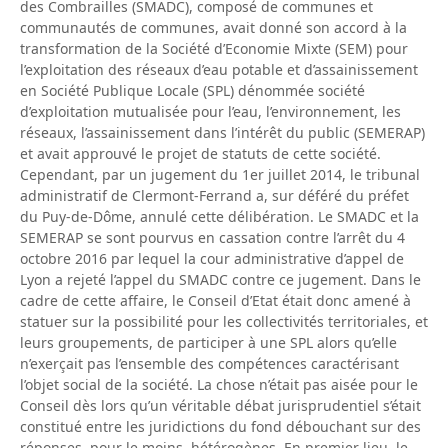
des Combrailles (SMADC), composé de communes et
communautés de communes, avait donné son accord à la
transformation de la Société d’Economie Mixte (SEM) pour
l’exploitation des réseaux d’eau potable et d’assainissement
en Société Publique Locale (SPL) dénommée société
d’exploitation mutualisée pour l’eau, l’environnement, les
réseaux, l’assainissement dans l’intérêt du public (SEMERAP)
et avait approuvé le projet de statuts de cette société.
Cependant, par un jugement du 1er juillet 2014, le tribunal
administratif de Clermont-Ferrand a, sur déféré du préfet
du Puy-de-Dôme, annulé cette délibération. Le SMADC et la
SEMERAP se sont pourvus en cassation contre l’arrêt du 4
octobre 2016 par lequel la cour administrative d’appel de
Lyon a rejeté l’appel du SMADC contre ce jugement. Dans le
cadre de cette affaire, le Conseil d’Etat était donc amené à
statuer sur la possibilité pour les collectivités territoriales, et
leurs groupements, de participer à une SPL alors qu’elle
n’exerçait pas l’ensemble des compétences caractérisant
l’objet social de la société. La chose n’était pas aisée pour le
Conseil dès lors qu’un véritable débat jurisprudentiel s’était
constitué entre les juridictions du fond débouchant sur des
réponses, pour le moins, hétérogènes. En premier lieu, le