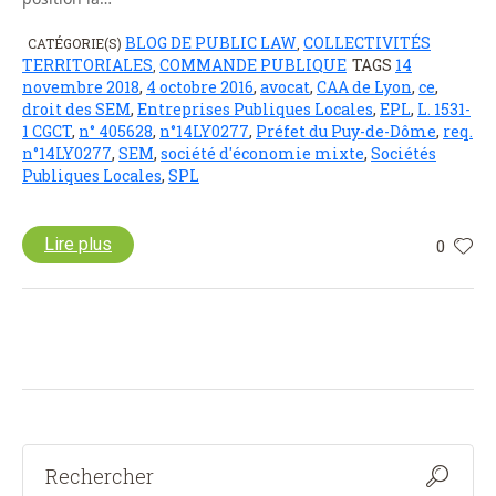
BLOG DE PUBLIC LAW
COLLECTIVITÉS
CATÉGORIE(S)
,
TERRITORIALES
COMMANDE PUBLIQUE
TAGS
14
,
novembre 2018
,
4 octobre 2016
,
avocat
,
CAA de Lyon
,
ce
,
droit des SEM
,
Entreprises Publiques Locales
,
EPL
,
L. 1531-
1 CGCT
,
n° 405628
,
n°14LY0277
,
Préfet du Puy-de-Dôme
,
req.
n°14LY0277
,
SEM
,
société d'économie mixte
,
Sociétés
Publiques Locales
,
SPL
Lire plus
0