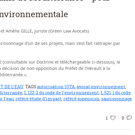
 environnementale
et Amélie GILLE, juriste (Green Law Avocats)
cissonnage d’un de ses projets, mais s’est fait rattraper par
(consultable sur Doctrine et téléchargeable ci-dessous), le
a décision de non-opposition du Préfet de l’Hérault à la
éditerranée ».
T DE L'EAU
TAGS
autorisation IOTA
,
avocat environnement
,
diterranée
,
L.122-2 du code de l’environnement
,
L.521-1 du code
r l'eau
,
référé étude d'impact
,
référé supension
,
saucissonnage
1
0