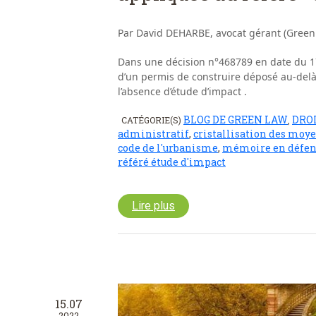
Par David DEHARBE, avocat gérant (Green
Dans une décision n°468789 en date du 17
d’un permis de construire déposé au-delà 
l’absence d’étude d’impact .
BLOG DE GREEN LAW
DRO
CATÉGORIE(S)
,
administratif
,
cristallisation des moy
code de l'urbanisme
,
mémoire en défen
référé étude d'impact
Lire plus
15.07
2022