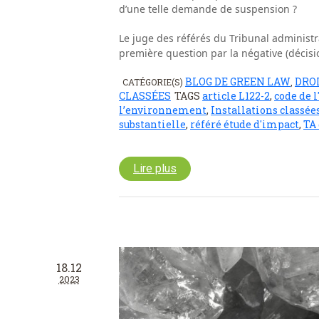
d’une telle demande de suspension ?
Le juge des référés du Tribunal administra
première question par la négative (décisi
BLOG DE GREEN LAW
DRO
CATÉGORIE(S)
,
CLASSÉES
TAGS
article L122-2
,
code de 
l’environnement
,
Installations classée
substantielle
,
référé étude d'impact
,
TA 
Lire plus
18.12
2023