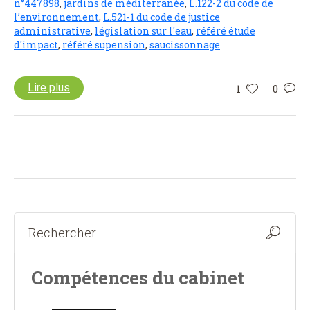
n°447898
,
jardins de méditerranée
,
L.122-2 du code de
l’environnement
,
L.521-1 du code de justice
administrative
,
législation sur l'eau
,
référé étude
d'impact
,
référé supension
,
saucissonnage
Lire plus
1
0
Compétences du cabinet