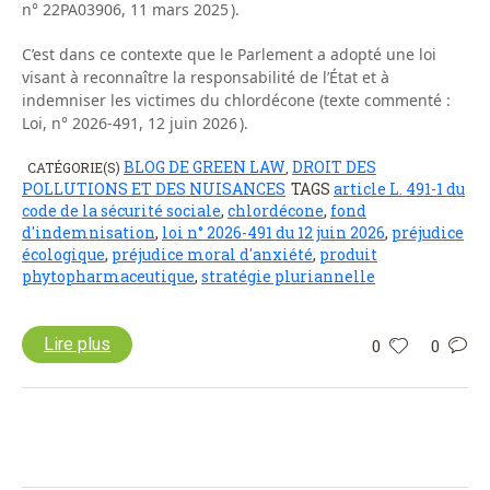
n° 22PA03906, 11 mars 2025 ).
C’est dans ce contexte que le Parlement a adopté une loi
visant à reconnaître la responsabilité de l’État et à
indemniser les victimes du chlordécone (texte commenté :
Loi, n° 2026-491, 12 juin 2026 ).
BLOG DE GREEN LAW
DROIT DES
CATÉGORIE(S)
,
POLLUTIONS ET DES NUISANCES
TAGS
article L. 491-1 du
code de la sécurité sociale
,
chlordécone
,
fond
d'indemnisation
,
loi n° 2026-491 du 12 juin 2026
,
préjudice
écologique
,
préjudice moral d'anxiété
,
produit
phytopharmaceutique
,
stratégie pluriannelle
Lire plus
0
0