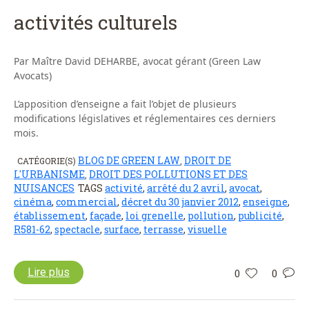
activités culturels
Par Maître David DEHARBE, avocat gérant (Green Law
Avocats)
L’apposition d’enseigne a fait l’objet de plusieurs
modifications législatives et réglementaires ces derniers
mois.
BLOG DE GREEN LAW
DROIT DE
CATÉGORIE(S)
,
L'URBANISME
DROIT DES POLLUTIONS ET DES
,
NUISANCES
TAGS
activité
,
arrêté du 2 avril
,
avocat
,
cinéma
,
commercial
,
décret du 30 janvier 2012
,
enseigne
,
établissement
,
façade
,
loi grenelle
,
pollution
,
publicité
,
R581-62
,
spectacle
,
surface
,
terrasse
,
visuelle
Lire plus
0
0