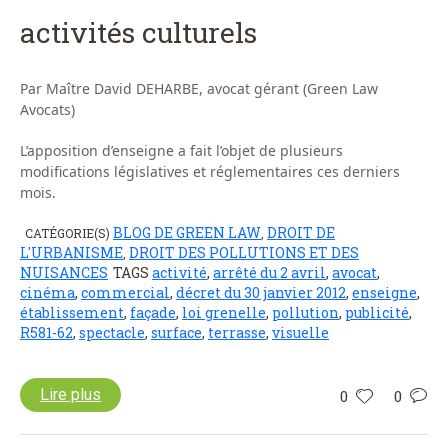
activités culturels
Par Maître David DEHARBE, avocat gérant (Green Law
Avocats)
L’apposition d’enseigne a fait l’objet de plusieurs
modifications législatives et réglementaires ces derniers
mois.
BLOG DE GREEN LAW
DROIT DE
CATÉGORIE(S)
,
L'URBANISME
DROIT DES POLLUTIONS ET DES
,
NUISANCES
TAGS
activité
,
arrêté du 2 avril
,
avocat
,
cinéma
,
commercial
,
décret du 30 janvier 2012
,
enseigne
,
établissement
,
façade
,
loi grenelle
,
pollution
,
publicité
,
R581-62
,
spectacle
,
surface
,
terrasse
,
visuelle
Lire plus
0
0